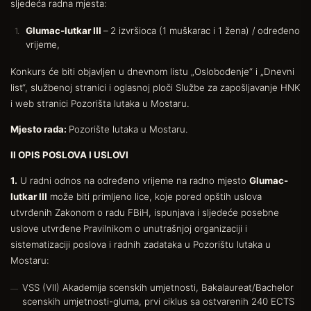
sljedeća radna mjesta:
Glumac-lutkar III
–
2 izvršioca (1 muškarac i 1 žena) /
određeno
vrijeme,
Konkurs će biti objavljen u dnevnom listu „Oslobođenje“ i „Dnevni
list“, službenoj stranici i oglasnoj ploči Službe za zapošljavanje HNK
i web stranici Pozorišta lutaka u Mostaru.
Mjesto rada:
Pozorište lutaka u Mostaru.
II OPIS POSLOVA I USLOVI
1.
U radni odnos na određeno vrijeme na radno mjesto
Glumac-
lutkar III
može biti primljeno lice, koje pored opštih uslova
utvrđenih Zakonom o radu FBiH, ispunjava i sljedeće posebne
uslove utvrđene
Pravilnikom o unutrašnjoj organizaciji i
sistematizaciji poslova i radnih zadataka u Pozorištu lutaka u
Mostaru:
VSS (VII) Akademija scenskih umjetnosti, Bakalaureat/Bachelor
scenskih umjetnosti-gluma, prvi ciklus sa ostvarenih 240 ECTS