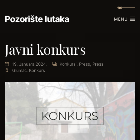
BS
Pozorište lutaka
MENU
Javni konkurs
19. Januara 2024.
Konkursi
,
Press
,
Press
Glumac
,
Konkurs