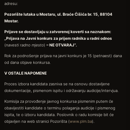
adresu:
Pozorište lutaka u Mostaru, ul. Braće Ćišića br. 15, 88104
Mostar.
Prijave se dostavljaju u zatvorenoj koverti sa naznakom:
„Prijava na Javni konkurs za prijem radnika u radni odnos
(
navesti radno mjesto
)
– NE OTVARAJ“.
Rok za podnošenje prijava na javni konkurs je 15 (petnaest) dana
od dana objave konkursa.
V OSTALE NAPOMENE
Proces izbora kandidata zasniva se na osnovu dostavljene
dokumentacije, pismenom ispitu i održavanju audicije/intervjua.
Komisija za provođenje javnog konkursa pismenim putem će
obavijestiti kandidate o terminu polaganja audicije i pismenog
ispita, te o izboru kandidata. Poslovnik o radu komisije bit će
objavljen na web stranici Pozorišta (
www.plm.ba
).