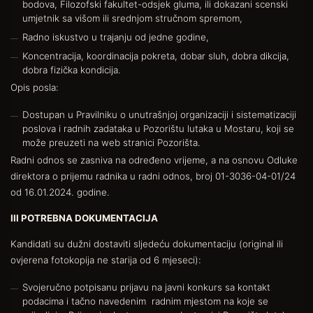
bodova, Filozofski fakultet-odsjek gluma, ili dokazani scenski
umjetnik sa višom ili srednjom stručnom spremom,
Radno iskustvo u trajanju od jedne godine,
Koncentracija, koordinacija pokreta, dobar sluh, dobra dikcija,
dobra fizička kondicija.
Opis posla:
Dostupan u Pravilniku o unutrašnjoj organizaciji i sistematizaciji
poslova i radnih zadataka u Pozorištu lutaka u Mostaru, koji se
može preuzeti na web stranici Pozorišta.
Radni odnos se zasniva na određeno vrijeme, a na osnovu Odluke
direktora o prijemu radnika u radni odnos, broj 01-3036-04-01/24
od 16.01.2024. godine.
III POTREBNA DOKUMENTACIJA
Kandidati su dužni dostaviti sljedeću dokumentaciju (original ili
ovjerena fotokopija ne starija od 6 mjeseci):
Svojeručno potpisanu prijavu na javni konkurs sa kontakt
podacima i tačno navedenim radnim mjestom na koje se