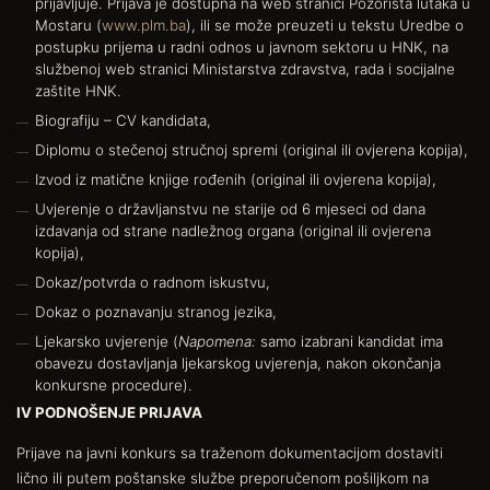
prijavljuje. Prijava je dostupna na web stranici Pozorišta lutaka u
Mostaru (
www.plm.ba
), ili se može preuzeti u tekstu Uredbe o
postupku prijema u radni odnos u javnom sektoru u HNK, na
službenoj web stranici Ministarstva zdravstva, rada i socijalne
zaštite HNK.
Biografiju – CV kandidata,
Diplomu o stečenoj stručnoj spremi (original ili ovjerena kopija),
Izvod iz matične knjige rođenih (original ili ovjerena kopija),
Uvjerenje o državljanstvu ne starije od 6 mjeseci od dana
izdavanja od strane nadležnog organa (original ili ovjerena
kopija),
Dokaz/potvrda o radnom iskustvu,
Dokaz o poznavanju stranog jezika,
Ljekarsko uvjerenje (
Napomena:
samo izabrani kandidat ima
obavezu dostavljanja ljekarskog uvjerenja, nakon okončanja
konkursne procedure).
IV PODNOŠENJE PRIJAVA
Prijave na javni konkurs sa traženom dokumentacijom dostaviti
lično ili putem poštanske službe preporučenom pošiljkom na