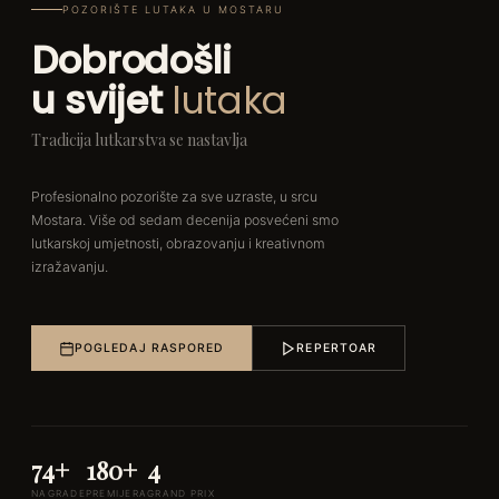
POZORIŠTE LUTAKA U MOSTARU
Dobrodošli
u svijet
lutaka
Tradicija lutkarstva se nastavlja
Profesionalno pozorište za sve uzraste, u srcu
Mostara. Više od sedam decenija posvećeni smo
lutkarskoj umjetnosti, obrazovanju i kreativnom
izražavanju.
POGLEDAJ RASPORED
REPERTOAR
74+
180+
4
NAGRADE
PREMIJERA
GRAND PRIX