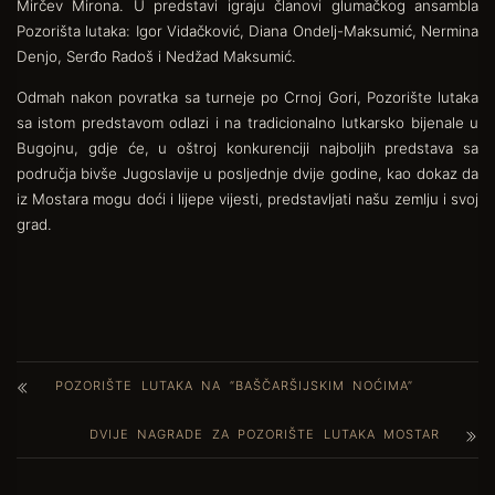
Mirčev Mirona. U predstavi igraju članovi glumačkog ansambla
Pozorišta lutaka: Igor Vidačković, Diana Ondelj-Maksumić, Nermina
Denjo, Serđo Radoš i Nedžad Maksumić.
Odmah nakon povratka sa turneje po Crnoj Gori, Pozorište lutaka
sa istom predstavom odlazi i na tradicionalno lutkarsko bijenale u
Bugojnu, gdje će, u oštroj konkurenciji najboljih predstava sa
područja bivše Jugoslavije u posljednje dvije godine, kao dokaz da
iz Mostara mogu doći i lijepe vijesti, predstavljati našu zemlju i svoj
grad.
POZORIŠTE LUTAKA NA “BAŠČARŠIJSKIM NOĆIMA”
DVIJE NAGRADE ZA POZORIŠTE LUTAKA MOSTAR