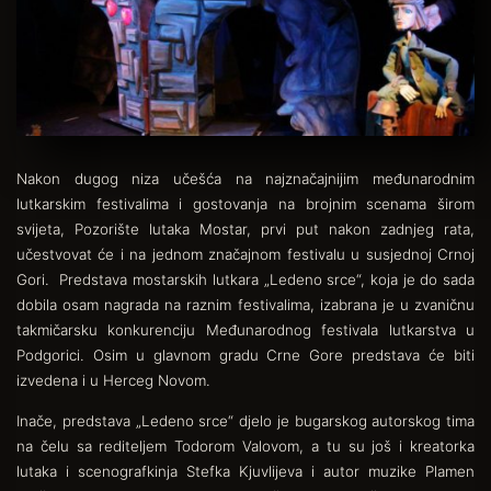
Nakon dugog niza učešća na najznačajnijim međunarodnim
lutkarskim festivalima i gostovanja na brojnim scenama širom
svijeta, Pozorište lutaka Mostar, prvi put nakon zadnjeg rata,
učestvovat će i na jednom značajnom festivalu u susjednoj Crnoj
Gori. Predstava mostarskih lutkara „Ledeno srce“, koja je do sada
dobila osam nagrada na raznim festivalima, izabrana je u zvaničnu
takmičarsku konkurenciju Međunarodnog festivala lutkarstva u
Podgorici. Osim u glavnom gradu Crne Gore predstava će biti
izvedena i u Herceg Novom.
Inače, predstava „Ledeno srce“ djelo je bugarskog autorskog tima
na čelu sa rediteljem Todorom Valovom, a tu su još i kreatorka
lutaka i scenografkinja Stefka Kjuvlijeva i autor muzike Plamen