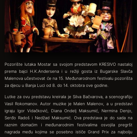
Pozorište lutaka Mostar sa svojom predstavom KRESIVO nastaloj
prema bajci H.K.Andersena i u režiji gosta iz Bugarske Slavča
Malenova učestvovat će na 15. Međunarodnom festivalu pozorišta
za djecu u Banja Luci od 8. do 14. oktobra ove godine.
Lutke za ovu predstavu kreirala je Silva Bačvarova, a scenografiju
Vasil Rokomanov. Autor muzike je Malen Malenov, a u predstavi
igraju Igor Vidačković, Diana Ondelj Maksumić, Nermina Denjo,
Serđo Radoš i Nedžad Maksumić. Ova predstava je do sada na
raznim domaćim i međunarodnim festivalima osvojila pregršt
nagrada među kojima se posebno ističe Grand Prix za najbolju