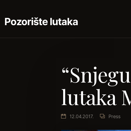
Pozorište lutaka
“Snjegu
lutaka 
12.04.2017.
Press