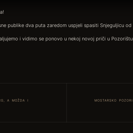
a!
 publike dva puta zaredom uspjeli spasiti Snjeguljicu od z
ljujemo i vidimo se ponovo u nekoj novoj priči u Pozorištu
RG, A MOŽDA I
MOSTARSKO POZORI