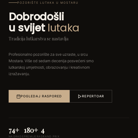
POZORIŠTE LUTAKA U MOSTARU
Dobrodošli
u svijet
lutaka
Tradicija lutkarstva se nastavlja
Profesionalno pozorište za sve uzraste, u srcu
Mostara. Više od sedam decenija posvećeni smo
lutkarskoj umjetnosti, obrazovanju i kreativnom
izražavanju.
POGLEDAJ RASPORED
REPERTOAR
74+
180+
4
NAGRADE
PREMIJERA
GRAND PRIX