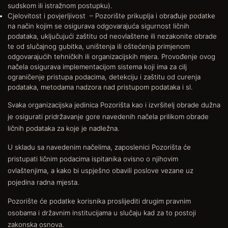
sudskom ili istražnom postupku).
Cjelovitost i povjerljivost – Pozorište prikuplja i obrađuje podatke
na način kojim se osigurava odgovarajuća sigurnost ličnih
podataka, uključujući zaštitu od neovlaštene ili nezakonite obrade
te od slučajnog gubitka, uništenja ili oštećenja primjenom
odgovarajućih tehničkih ili organizacijskih mjera. Provođenje ovog
načela osigurava implementacijom sistema koji ima za cilj
ograničenje pristupa podacima, detekciju i zaštitu od curenja
podataka, metodama nadzora nad pristupom podataka i sl.
Svaka organizacijska jedinica Pozorišta kao i izvršitelj obrade dužna
je osigurati pridržavanje gore navedenih načela prilikom obrade
ličnih podataka za koje je nadležna.
U skladu sa navedenim načelima, zaposlenici Pozorišta će
pristupati ličnim podacima ispitanika ovisno o njihovim
ovlaštenjima, a kako bi uspješno obavili poslove vezane uz
pojedina radna mjesta.
Pozorište će podatke korisnika proslijediti drugim pravnim
osobama i državnim institucijama u slučaju kad za to postoji
zakonska osnova.