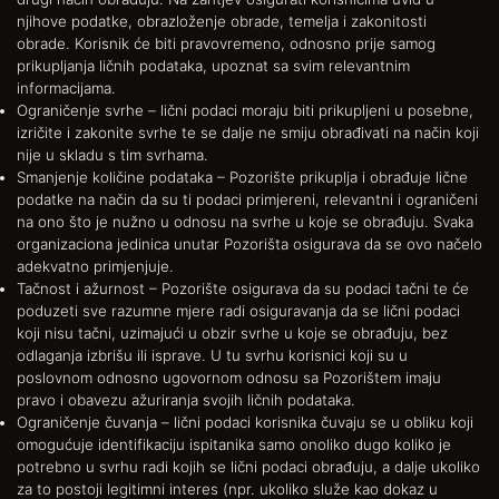
njihove podatke, obrazloženje obrade, temelja i zakonitosti
obrade. Korisnik će biti pravovremeno, odnosno prije samog
prikupljanja ličnih podataka, upoznat sa svim relevantnim
informacijama.
Ograničenje svrhe – lični podaci moraju biti prikupljeni u posebne,
izričite i zakonite svrhe te se dalje ne smiju obrađivati na način koji
nije u skladu s tim svrhama.
Smanjenje količine podataka – Pozorište prikuplja i obrađuje lične
podatke na način da su ti podaci primjereni, relevantni i ograničeni
na ono što je nužno u odnosu na svrhe u koje se obrađuju. Svaka
organizaciona jedinica unutar Pozorišta osigurava da se ovo načelo
adekvatno primjenjuje.
Tačnost i ažurnost – Pozorište osigurava da su podaci tačni te će
poduzeti sve razumne mjere radi osiguravanja da se lični podaci
koji nisu tačni, uzimajući u obzir svrhe u koje se obrađuju, bez
odlaganja izbrišu ili isprave. U tu svrhu korisnici koji su u
poslovnom odnosno ugovornom odnosu sa Pozorištem imaju
pravo i obavezu ažuriranja svojih ličnih podataka.
Ograničenje čuvanja – lični podaci korisnika čuvaju se u obliku koji
omogućuje identifikaciju ispitanika samo onoliko dugo koliko je
potrebno u svrhu radi kojih se lični podaci obrađuju, a dalje ukoliko
za to postoji legitimni interes (npr. ukoliko služe kao dokaz u