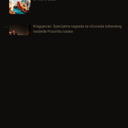
Kragujevac: Specijalna nagrada za očuvanje lutkarskog
nasljeđa Pozorištu lutaka
18. Maja 2026.
Premijera predstave ”Baštovani mašte”: Lutke iz prošlosti
ponovo oživljavaju u mostarskom Pozorištu lutaka.
2. Novembra 2025.
Mačak u čizmama za Svjetski dan lutkarstva
20. Marta 2025.
Grad svjetlosti – priča o Mostaru na sasvim drugačiji
način