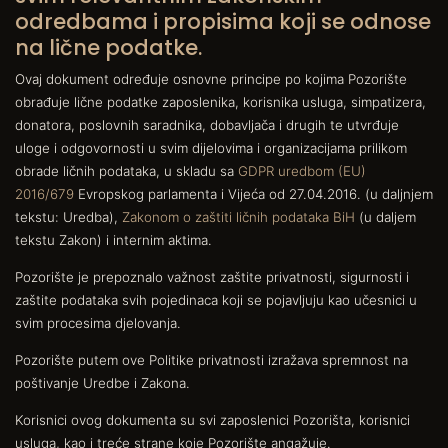
odredbama i propisima koji se odnose
na lične podatke.
Ovaj dokument određuje osnovne principe po kojima Pozorište
obrađuje lične podatke zaposlenika, korisnika usluga, simpatizera,
donatora, poslovnih saradnika, dobavljača i drugih te utvrđuje
uloge i odgovornosti u svim dijelovima i organizacijama prilikom
obrade ličnih podataka, u skladu sa
GDPR uredbom (EU)
2016/679
Evropskog parlamenta i Vijeća od 27.04.2016. (u daljnjem
tekstu: Uredba),
Zakonom o zaštiti ličnih podataka BiH
(u daljem
tekstu Zakon) i internim aktima.
Pozorište je prepoznalo važnost zaštite privatnosti, sigurnosti i
zaštite podataka svih pojedinaca koji se pojavljuju kao učesnici u
svim procesima djelovanja.
Pozorište putem ove Politike privatnosti izražava spremnost na
poštivanje Uredbe i Zakona.
Korisnici ovog dokumenta su svi zaposlenici Pozorišta, korisnici
usluga, kao i treće strane koje Pozorište angažuje.