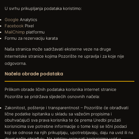
U svrhu prikupljanja podataka koristimo:
Google
Analytics
Facebook
Pixel
MailChimp
platformu
Formu za rezervaciju karata
Naša stranica može sadržavati eksterne veze na druge
internetske stranice kojima Pozorište ne upravlja i za koje nije
odgovorna.
Načela obrade podataka
Prilikom obrade ličnih podataka korisnika internet stranice
Pozorište se pridržava sljedećih osnovnih načela:
Zakonitost, poštenje i transparentnost – Pozorište će obrađivati
lične podatke ispitanika u skladu sa važećim propisima i
obuhvaćajući sva prava korisnika te će prema Uredbi pružati
korisnicima sve potrebne informacije o tome koji se lični podaci
koji se odnose na njih prikupljaju, upotrebljavaju, daju na uvid ili na
drugi način obrađuju. Na zahtjev osigurati korisnicima uvid u