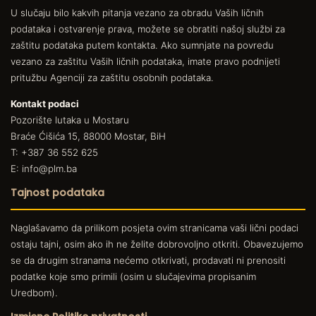
U slučaju bilo kakvih pitanja vezano za obradu Vaših ličnih
podataka i ostvarenje prava, možete se obratiti našoj službi za
zaštitu podataka putem kontakta. Ako sumnjate na povredu
vezano za zaštitu Vaših ličnih podataka, imate pravo podnijeti
pritužbu Agenciji za zaštitu osobnih podataka.
Kontakt podaci
Pozorište lutaka u Mostaru
Braće Ćišića 15, 88000 Mostar, BiH
T: +387 36 552 625
E: info@plm.ba
Tajnost podataka
Naglašavamo da prilikom posjeta ovim stranicama vaši lični podaci
ostaju tajni, osim ako ih ne želite dobrovoljno otkriti. Obavezujemo
se da drugim stranama nećemo otkrivati, prodavati ni prenositi
podatke koje smo primili (osim u slučajevima propisanim
Uredbom).