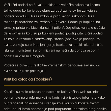
Vaši lični podaci se čuvaju u skladu s važećim zakonima i samo
toliko dugo koliko je potrebno za postizanje svrhe za koju se
podaci obrađuju, ili za razdoblje propisanog zakonom, ili za
razdoblje potrebno za izvršenje ugovora. Podaci prikupljeni na
temelju pristanka biće izbrisani i prije Vašeg otkazivanja, u slučaju
da je svrha za koju su prikupljeni podaci postignuta. Lični podaci
za koje je razdoblje zadržavanja isteklo (npr. ako je postignuta
svrha za koju su prikupljeni, jer je istekao zakonski rok, itd.) biće
izbrisani, uništeni ili anonimizirani na način da obnova osobnih
podataka više nije moguća.
Podaci se čuvaju u različitim vremenskim periodima zavisno od
svrhe za koju se prikupljaju.
Politika kolačića (Cookies)
Kolačići su male tekstualne datoteke koje većina web stranica
pohranjuje na uređajima kojima korisnici pristupaju internetu kako
bi prepoznali pojedinačne uređaje koje korisnici koriste tokom
pristupa. Njihova pohrana je pod potpunom kontrolom preglednika