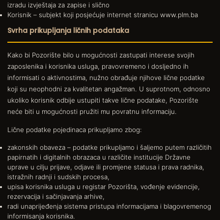
izradu izvještaja za zapise i slično
Korisnik – subjekt koji posjećuje internet stranicu www.plm.ba
Svrha prikupljanja ličnih podataka
Kako bi Pozorište bilo u mogućnosti zastupati interese svojih
zaposlenika i korisnika usluga, pravovremeno i dosljedno ih
informisati o aktivnostima, nužno obrađuje njihove lične podatke
koji su neophodni za kvalitetan angažman. U suprotnom, odnosno
ukoliko korisnik odbije ustupiti takve lične podatake, Pozorište
neće biti u mogućnosti pružiti mu povratnu informaciju.
Lične podatke pojedinaca prikupljamo zbog:
zakonskih obaveza – podatke prikupljamo i šaljemo putem različitih
papirnatih i digitalnih obrazaca u različite institucije Državne
uprave u cilju prijave, odjave ili promjene statusa i prava radnika,
istražnih radnji i sudskih procesa,
upisa korisnika usluga u registar Pozorišta, vođenje evidencije,
rezervacija i sačinjavanja arhive,
radi unaprijeđenja sistema pristupa informacijama i blagovremenog
informisanja korisnika.