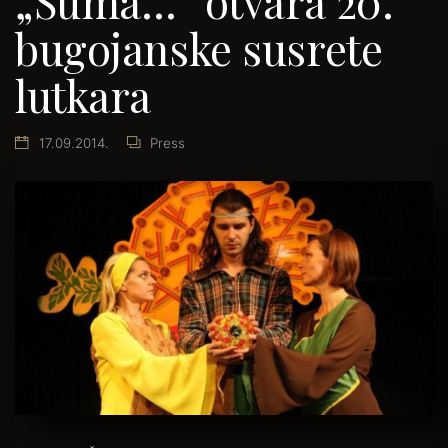
„Šuma…“ otvara 20.
bugojanske susrete
lutkara
17.09.2014.
Press