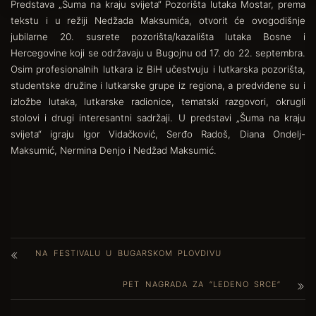
Predstava „Šuma na kraju svijeta“ Pozorišta lutaka Mostar, prema
tekstu i u režiji Nedžada Maksumića, otvorit će ovogodišnje
jubilarne 20. susrete pozorišta/kazališta lutaka Bosne i
Hercegovine koji se održavaju u Bugojnu od 17. do 22. septembra.
Osim profesionalnih lutkara iz BiH učestvuju i lutkarska pozorišta,
studentske družine i lutkarske grupe iz regiona, a predviđene su i
izložbe lutaka, lutkarske radionice, tematski razgovori, okrugli
stolovi i drugi interesantni sadržaji. U predstavi „Šuma na kraju
svijeta“ igraju Igor Vidačković, Serđo Radoš, Diana Ondelj-
Maksumić, Nermina Denjo i Nedžad Maksumić.
NA FESTIVALU U BUGARSKOM PLOVDIVU
PET NAGRADA ZA “LEDENO SRCE”