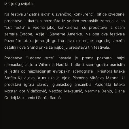
iz cijelog svijeta.
Na festivalu “Zlatna iskra” u zvaničnoj konkurenciji bit će izvedene
predstave lutkarskih pozorišta iz sedam evropskih zemalja, a na
“Lut festu” u veoma jakoj konkurenciji su predstave iz osam
zemalja Evrope, Azije i Sjeverne Amerike. Na oba ova festivala
Pozorište lutaka je ranijih godina osvajalo brojne nagrade, između
ostalih i dva Grand prixa za najbolju predstavu tih festivala.
Predstava “Ledeno srce” nastala je prema poznatoj bajci
njemačkog autora Wilhelma Hauffa. Lutke i scenografiju osmislila
je jedna od najznačajnijih evropskih scenografa i kreatora lutaka
Stefka Kjuvlijeva, a muzika je djelo Plamena Mirčeva Mirone. U
predstavi igraju članovi glumačkog ansambla Pozorišta lutaka
Mostar Igor Vidačković, Nedžad Maksumić, Nermina Denjo, Diana
Ondelj Maksumić i Serđo Radoš.