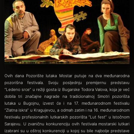
Ovih dana Pozorište lutaka Mostar putuje na dva međunarodna
pozorišna festivala. Svoju posljednju premijernu predstavu
“Ledeno srce” u režiji gosta iz Bugarske Todora Valova, koja je već
dobila tri značajne nagrade na tradicionalnoj Smotri pozorišta
lutaka u Bugojnu, izvest će i na 17. međunarodnom festivalu
“Zlatna iskra” u Kragujevcu, a odmah zatim i na 16. međunarodnom
festivalu profesionalnih lutkarskih pozorišta “Lut fest” u Istočnom
Sarajevu. U zvaničnu konkurenciju ovih festivala mostarski lutkari
izabrani su u oštroj konkurenciji u kojoj su bile najbolje predstave