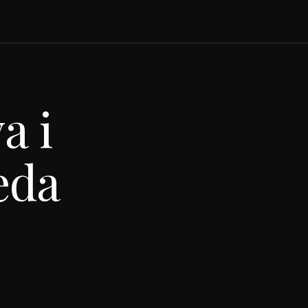
a i
eda