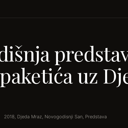
išnja predstav
 paketića uz Dj
2018
,
Djeda Mraz
,
Novogodisnji San
,
Predstava