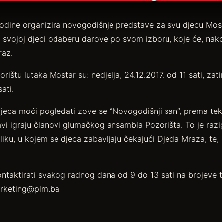
odine organizira novogodišnje predstave za svu djecu Mosta
ji svojoj djeci odaberu darove po svom izboru, koje će, na
raz.
rištu lutaka Mostar su: nedjelja, 24.12.2017. od 11 sati, zat
ati.
eca moći pogledati zove se “Novogodišnji san”, prema tekstu
 igraju članovi glumačkog ansambla Pozorišta. To je razigr
iliku, u kojem se djeca zabavljaju čekajući Djeda Mraza, te
ontaktirati svakog radnog dana od 9 do 13 sati na brojeve
 marketing@plm.ba