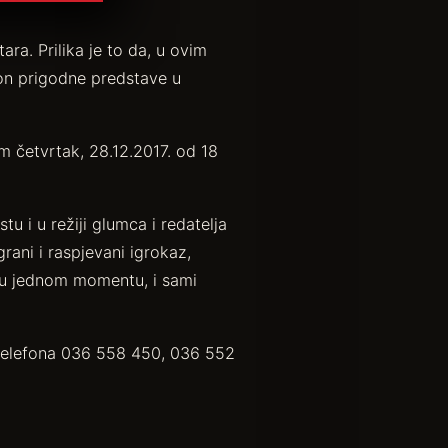
ra. Prilika je to da, u ovim
kon prigodne predstave u
im četvrtak, 28.12.2017. od 18
 i u režiji glumca i redatelja
ani i raspjevani igrokaz,
, u jednom momentu, i sami
 telefona 036 558 450, 036 552