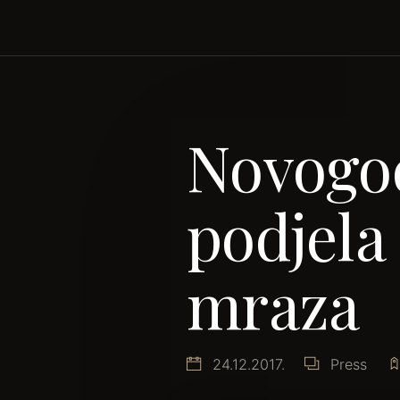
Novogod
podjela
mraza
24.12.2017.
Press