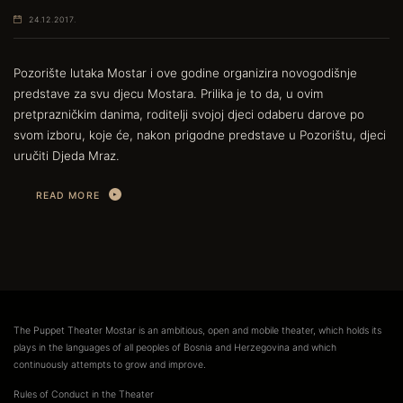
24.12.2017.
Pozorište lutaka Mostar i ove godine organizira novogodišnje
predstave za svu djecu Mostara. Prilika je to da, u ovim
pretprazničkim danima, roditelji svojoj djeci odaberu darove po
svom izboru, koje će, nakon prigodne predstave u Pozorištu, djeci
uručiti Djeda Mraz.
READ MORE
The Puppet Theater Mostar is an ambitious, open and mobile theater, which holds its
plays in the languages of all peoples of Bosnia and Herzegovina and which
continuously attempts to grow and improve.
Rules of Conduct in the Theater