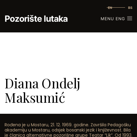
EN
BS
Pozorište lutaka
MENU ENG
Diana Ondelj
Maksumić
Rođena je u Mostaru, 21. 12. 1969. godine. Završila Pedagošku
akademiju u Mostaru, odsjek bosanski jezik i književnost. Bila
je članica alternativne pozorišne grupe Teatar “Lik”. Od 1993.