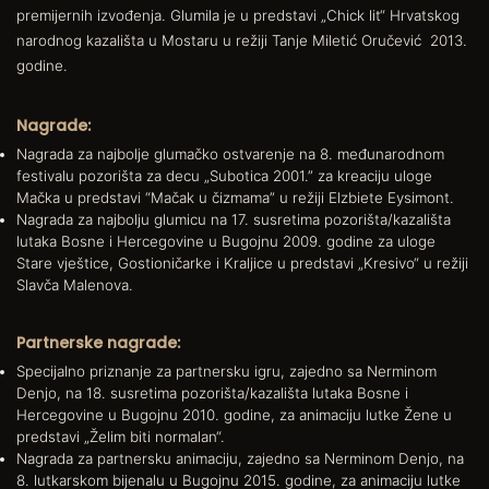
premijernih izvođenja. Glumila je u predstavi „Chick lit“ Hrvatskog
narodnog kazališta u Mostaru u režiji Tanje Miletić Oručević 2013.
godine.
Nagrade:
Nagrada za najbolje glumačko ostvarenje na 8. međunarodnom
festivalu pozorišta za decu „Subotica 2001.” za kreaciju uloge
Mačka u predstavi “Mačak u čizmama” u režiji Elzbiete Eysimont.
Nagrada za najbolju glumicu na 17. susretima pozorišta/kazališta
lutaka Bosne i Hercegovine u Bugojnu 2009. godine za uloge
Stare vještice, Gostioničarke i Kraljice u predstavi „Kresivo“ u režiji
Slavča Malenova.
Partnerske nagrade:
Specijalno priznanje za partnersku igru, zajedno sa Nerminom
Denjo, na 18. susretima pozorišta/kazališta lutaka Bosne i
Hercegovine u Bugojnu 2010. godine, za animaciju lutke Žene u
predstavi „Želim biti normalan“.
Nagrada za partnersku animaciju, zajedno sa Nerminom Denjo, na
8. lutkarskom bijenalu u Bugojnu 2015. godine, za animaciju lutke