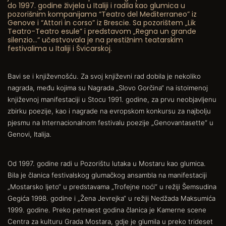
do 1997. godine živjela u Italiji i radila kao glumica u
pozorišnim kompanijama “Teatro del Mediterraneo” iz
Genove i “Attori in corso” iz Brescie. Sa pozorištem „Lik
Teatro-Teatro esule” i predstavom „Regna un grande
silenzio…“ učestvovala je na prestižnim teatarskim
festivalima u Italiji i Švicarskoj.
Bavi se i književnošću. Za svoj književni rad dobila je nekoliko
nagrada, među kojima su Nagrada „Slovo Gorčina“ na istoimenoj
književnoj manifestaciji u Stocu 1991. godine, za prvu neobjavljenu
zbirku poezije, kao i nagrade na evropskom konkursu za najbolju
pjesmu na Internacionalnom festivalu poezije „Genovantasette“ u
Genovi, Italija.
Od 1997. godine radi u Pozorištu lutaka u Mostaru kao glumica.
Bila je članica festivalskog glumačkog ansambla na manifestaciji
„Mostarsko ljeto“ u predstavama „Trofejne noći“ u režiji Šemsudina
Gegića 1998. godine i „Žena Jevrejka“ u režiji Nedžada Maksumića
1999. godine. Preko petnaest godina članica je Kamerne scene
Centra za kulturu Grada Mostara, gdje je glumila u preko trideset