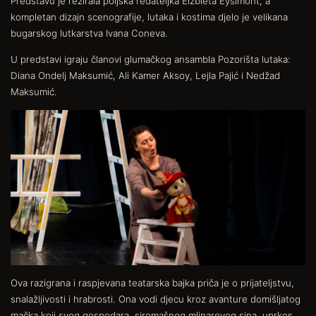
Predstavu je režirala poljska redateljka Elzbieta Eysimont, a
kompletan dizajn scenografije, lutaka i kostima djelo je velikana
bugarskog lutkarstva Ivana Coneva.
U predstavi igraju članovi glumačkog ansambla Pozorišta lutaka:
Diana Ondelj Maksumić, Ali Kamer Aksoy, Lejla Pajić i Nedžad
Maksumić.
Ova razigrana i raspjevana teatarska bajka priča je o prijateljstvu,
snalažljivosti i hrabrosti. Ona vodi djecu kroz avanture domišljatog
mačka koji svog gospodara, siromašnog mlinarevog sina, uprkos