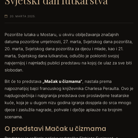
Svjetski dan lutkarstva
20. MARTA 2025.
Pozorište lutaka u Mostaru, u okviru obilježavanja značajnih
datuma pozorišne umjetnosti, 27. marta, Svjetskog dana pozorišta,
20. marta, Svjetskog dana pozorišta za djecu i mlade, kao i 21.
marta, Svjetskog dana lutkarstva, odlučilo je pokloniti svojoj
najvjernijoj i najmlađoj publici predstavu na kojoj će ulaz za sve biti
slobodan.
Bit će to predstava
„Mačak u čizmama“
, nastala prema
najpoznatijoj bajci francuskog književnika Charlesa Peraulta. Ovo je
najdugovječnija i najigranija predstava ove proslavljene teatarske
kuće, koja je u dugom nizu godina igranja dospjela do srca mnogo
djece i zaslužila nagrade, pohvale i dječije aplauze na brojnim
scenama.
O predstavi Mačak u čizmama