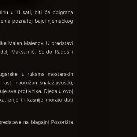
nu u 11 sati, biti će odigrana
prema poznatoj bajci njemačkog
zike Malen Malenov. U predstavi
ndelj Maksumić, Serđo Radoš i
Bugarske, u rukama mostarskih
rast, naoružan snalažljivošću,
uje sve protivnike. Djeca u ovoj
, prije ili kasnije moraju dati
redstave na blagajni Pozorišta