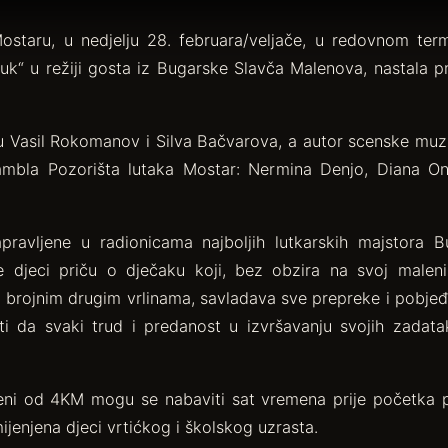
ostaru, u nedjelju 28. februara/veljače, u redovnom termi
uk“ u režiji gosta iz Bugarske Slavča Malenova, nastala 
 su Vasil Rokomanov i Silva Bačvarova, a autor scenske mu
ambla Pozorišta lutaka Mostar: Nermina Denjo, Diana O
pravljene u radionicama najboljih lutkarskih majstora 
će djeci priču o dječaku koji, bez obzira na svoj maleni 
i brojnim drugim vrlinama, savladava sve prepreke i pobjeđ
ti da svaki trud i predanost u izvršavanju svojih zadataka
eni od 4KM mogu se nabaviti sat vremena prije početka p
ijenjena djeci vrtićkog i školskog uzrasta.