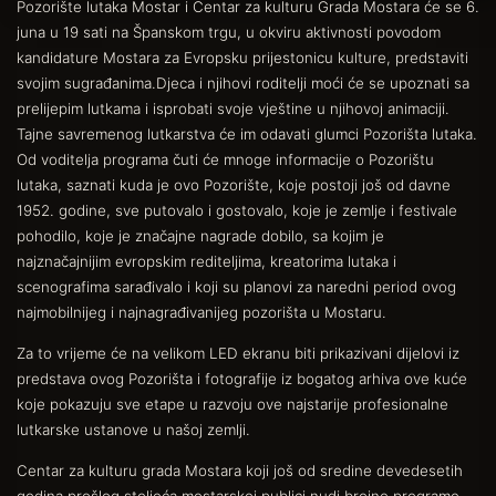
Pozorište lutaka Mostar i Centar za kulturu Grada Mostara će se 6.
juna u 19 sati na Španskom trgu, u okviru aktivnosti povodom
kandidature Mostara za Evropsku prijestonicu kulture, predstaviti
svojim sugrađanima.
Djeca i njihovi roditelji moći će se upoznati sa
prelijepim lutkama i isprobati svoje vještine u njihovoj animaciji.
Tajne savremenog lutkarstva će im odavati glumci Pozorišta lutaka.
Od voditelja programa čuti će mnoge informacije o Pozorištu
lutaka, saznati kuda je ovo Pozorište, koje postoji još od davne
1952. godine, sve putovalo i gostovalo, koje je zemlje i festivale
pohodilo, koje je značajne nagrade dobilo, sa kojim je
najznačajnijim evropskim rediteljima, kreatorima lutaka i
scenografima sarađivalo i koji su planovi za naredni period ovog
najmobilnijeg i najnagrađivanijeg pozorišta u Mostaru.
Za to vrijeme će na velikom LED ekranu biti prikazivani dijelovi iz
predstava ovog Pozorišta i fotografije iz bogatog arhiva ove kuće
koje pokazuju sve etape u razvoju ove najstarije profesionalne
lutkarske ustanove u našoj zemlji.
Centar za kulturu grada Mostara koji još od sredine devedesetih