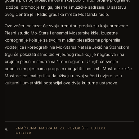
godina prošlog stoljeća mostarskoj publici nudi brojne programe,
izložbe, promocije knjiga, plesne i muzičke sadržaje. U sastavu
ovog Centra je i Radio gradska mreža Mostarski radio.
Ove večeri pokazat će svoju trenutnu produkciju koju predvode
Plesni studio Mo-Stars i ansambl Mostarske kiše. Izuzetne
koreografije koje je sa svojim mladim plesačicama pripremila
voditeljica i koreografkinja Mo-Starsa Nataša Jekić na Španskom
trgu će pokazati samo dio vrijednog rada koji je nagrađivan na
brojnim plesnim smotrama širom regiona. Uz njih će svojim
popularnim pjesmama program obogatiti i ansambl Mostarske kiše.
Mostarci će imati priliku da uživaju u ovoj večeri i uvjere se u
kulturni i umjetnički potencijal ove dvije kulturne ustanove.
ZNAČAJNA NAGRADA ZA POZORIŠTE LUTAKA
MOSTAR