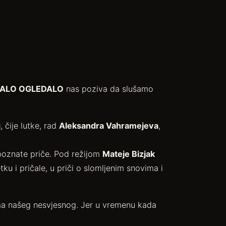
ALO OGLEDALO
nas poziva da slušamo
g
, čije lutke, rad
Aleksandra Vahramejeva
,
poznate priče. Pod režijom
Mateje Bizjak
ku i pričale, u priči o slomljenim snovima i
ama našeg nesvjesnog. Jer u vremenu kada