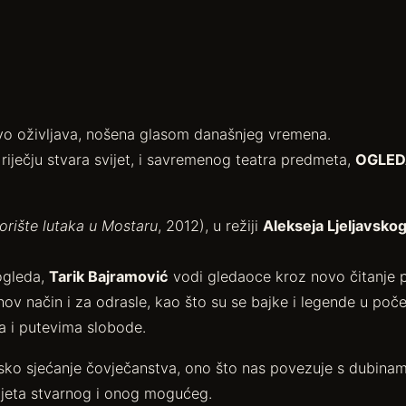
vo oživljava, nošena glasom današnjeg vremena.
 riječju stvara svijet, i savremenog teatra predmeta,
OGLED
orište lutaka u Mostaru
, 2012), u režiji
Alekseja Ljeljavsko
ogleda,
Tarik Bajramović
vodi gledaoce kroz novo čitanje 
nov način i za odrasle, kao što su se bajke i legende u počet
a i putevima slobode.
ipsko sjećanje čovječanstva, ono što nas povezuje s dubin
vijeta stvarnog i onog mogućeg.