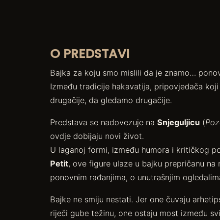
O PREDSTAVI
Bajka za koju smo mislili da je znamo… pono
Između tradicije hakavatija, pripovjedača koji
drugačije, da gledamo drugačije.
Predstava se nadovezuje na
Snjeguljicu
(
Poz
ovdje dobijaju novi život.
U laganoj formi, između humora i kritičkog p
Petit
, ove figure ulaze u bajku prepričanu na 
ponovnim rađanjima, o unutrašnjim ogledalim
Bajke ne smiju nestati. Jer one čuvaju arhet
riječi gube težinu, one ostaju most između s