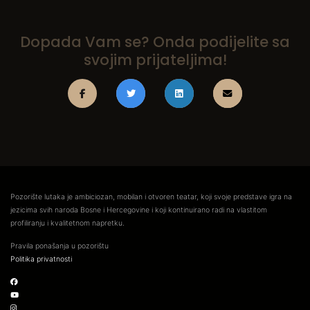
Dopada Vam se? Onda podijelite sa
svojim prijateljima!
Pozorište lutaka je ambiciozan, mobilan i otvoren teatar, koji svoje predstave igra na
jezicima svih naroda Bosne i Hercegovine i koji kontinuirano radi na vlastitom
profiliranju i kvalitetnom napretku.
Pravila ponašanja u pozorištu
Politika privatnosti