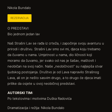
Nikola Bundalo
REZERVACIJA
O PREDSTAVI:
Bio jednom jedan lav
Naš Strašni Lav se rađa iz crteža, i započinje svoju avanturu u
prirodi i društvu. Strašni Lav smo svi mi, djeca koju trebamo
da čuvamo u nama. Umjetnost u nama, dio ličnosti koji
moramo da čuvamo, jer svako od nas je šašav, maštovit i
neobičan na svoj način. Naše „neobičnosti“ su najljepša stvar
ljudskog postojanja. Društvo je od Lava napravilo Strašnog
Lava, ali on je nešto sasvim drugo, a to drugo će djeca imati
prilike da osjete u ovoj neobičnoj predstavi.
AUTORSKI TIM:
Po tekstovima i motivima Duška Radovića
Dramatizacija i režija: Nikola Bundalo