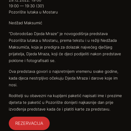
29.12.2022. 19:00
19:00 — 19:30
(30’)
Pozorište lutaka u Mostaru
Nedžad Maksumić
“Dobrodošao Djeda Mraze” je novogodišnja predstava
Pozorišta lutaka u Mostaru, prema tekstu i u režiji Nedžada
Maksumića, koja je predigra za dolazak najvećeg dječijeg
prijatelja, Djeda Mraza, koji će djeci podijeliti nakon predstave
poklone i fotografisati se.
Ova predstava govori o najsretnijem vremenu svake godine,
kada djeca nestrpljivo očekuju Djeda Mraza i darove koje im
nosi.
Roditelji su obavezni na kupljeni paketić napisati ime i prezime
djeteta te paketić u Pozorište donijeti najkasnije dan prije
izvođenja predstave kada će i platiti karte za predstavu.
REZERVACIJA