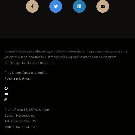
Pozorište lutaka je ambiciozan, mobilan i otvoren teatar, koji svoje predstave igra na
jezicima svih naroda Bosne i Hercegovine i koji kontinuirano radi na vlastitom
profiliranju i kvalitetnom napretku.
Pravila ponašanja u pozorištu
Politika privatnosti
Braće Ćišića 15, 88000 Mostar
Bosna i Hercegovina
Tel: +387 36 552 625
Mob: +387 61 741 545