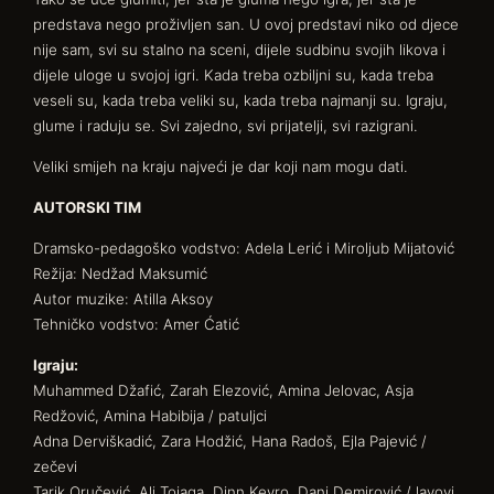
predstava nego proživljen san. U ovoj predstavi niko od djece
nije sam, svi su stalno na sceni, dijele sudbinu svojih likova i
dijele uloge u svojoj igri. Kada treba ozbiljni su, kada treba
veseli su, kada treba veliki su, kada treba najmanji su. Igraju,
glume i raduju se. Svi zajedno, svi prijatelji, svi razigrani.
Veliki smijeh na kraju najveći je dar koji nam mogu dati.
AUTORSKI TIM
Dramsko-pedagoško vodstvo: Adela Lerić i Miroljub Mijatović
Režija: Nedžad Maksumić
Autor muzike: Atilla Aksoy
Tehničko vodstvo: Amer Ćatić
Igraju:
Muhammed Džafić, Zarah Elezović, Amina Jelovac, Asja
Redžović, Amina Habibija / patuljci
Adna Derviškadić, Zara Hodžić, Hana Radoš, Ejla Pajević /
zečevi
Tarik Oručević, Ali Tojaga, Dinn Kevro, Dani Demirović / lavovi