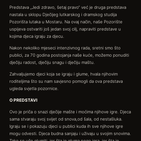
Predstava „Jedi zdravo, šetaj pravo“ već je druga predstava
nastala u sklopu Dječijeg lutkarskog i dramskog studija
Pozorišta lutaka u Mostaru. Na ovaj način, naše Pozorište
uspijeva ostvariti još jedan svoj cilj, napraviti predstave u
kojima djeca igraju za djecu.
Nakon nekoliko mjeseci intenzivnog rada, sretni smo što
publici, za 70 godina postojanja naše kuće, možemo ponuditi
dječiju radost, dječiju snagu i dječiju maštu.
Zahvaljujemo djeci koja se igraju i glume, hvala njihovim
roditeljima što su nam savjesno pomogli da ova predstava
ugleda svjetla pozornice.
O PREDSTAVI
Ovo je priča o snazi dječije mašte i moćima njihove igre. Djeca
sama stvaraju svoj svijet od snova,od šala, od nestašluka.
Igraju se i pokazuju djeci u publici kuda ih sve njihove igre
mogu odvesti. Djeca budna sanjaju i uživaju u svojim snovima.
Tako se uče glumiti, jer šta je gluma nego igra, jer šta je