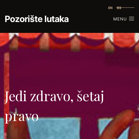
EN
BS
Pozorište lutaka
MENU
Jedi zdravo, šetaj
pravo