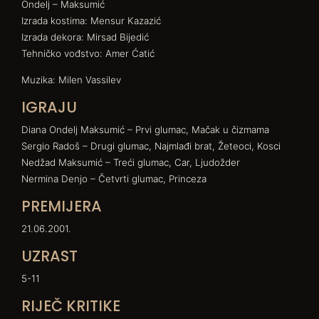
Ondelj – Maksumić
Izrada kostima: Mensur Kazazić
Izrada dekora: Mirsad Bijedić
Tehničko vođstvo: Amer Ćatić
Muzika: Milen Vassilev
IGRAJU
Diana Ondelj Maksumić – Prvi glumac, Mačak u čizmama
Sergio Radoš – Drugi glumac, Najmlađi brat, Žeteoci, Kosci
Nedžad Maksumić – Treći glumac, Car, Ljudožder
Nermina Denjo – Četvrti glumac, Princeza
PREMIJERA
21.06.2001.
UZRAST
5-11
RIJEČ KRITIKE