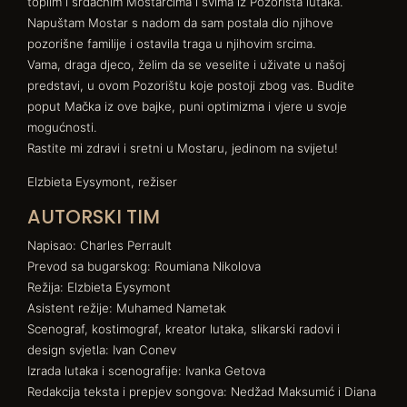
toplim i srdačnim Mostarcima i svima iz Pozorišta lutaka.
Napuštam Mostar s nadom da sam postala dio njihove
pozorišne familije i ostavila traga u njihovim srcima.
Vama, draga djeco, želim da se veselite i uživate u našoj
predstavi, u ovom Pozorištu koje postoji zbog vas. Budite
poput Mačka iz ove bajke, puni optimizma i vjere u svoje
mogućnosti.
Rastite mi zdravi i sretni u Mostaru, jedinom na svijetu!
Elzbieta Eysymont, režiser
AUTORSKI TIM
Napisao: Charles Perrault
Prevod sa bugarskog: Roumiana Nikolova
Režija: Elzbieta Eysymont
Asistent režije: Muhamed Nametak
Scenograf, kostimograf, kreator lutaka, slikarski radovi i
design svjetla: Ivan Conev
Izrada lutaka i scenografije: Ivanka Getova
Redakcija teksta i prepjev songova: Nedžad Maksumić i Diana