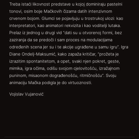
Treba istaći likovnost predstave u kojoj dominiraju pastelni
tonovi, osim boje Mačkovih čizama datih intenzivnom
crvenom bojom. Glumci se pojavljuju u trostrukoj ulozi: kao
interpretatori, kao animatori rekvizita i kao voditelji lutaka.
Prelaz iz jednog u drugi vid “dati su u otvorenoj formi, bez
zaziranja da se predoči i sam proces na modulacijama
određenih scena jer su i te akcije ugrađene u samu igru”. Igra
Diane Ondelj-Maksumić, kako zapaža kritičar, “prožeta je
izrazitim spontanitetom, a opet, svaki njen pokret, geste,
mimika, igra očima, odišu svojom cjelovitošću, izražajnom
puninom, misaonom dograđenošću, ritmičnošću”. Svoju
animaciju Mačka podigla je do virtuoznosti.
Vojislav Vujanović