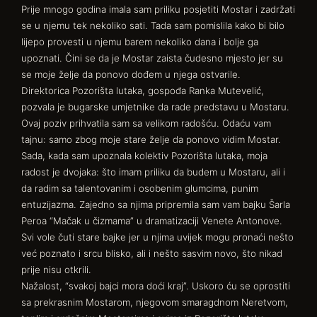
Prije mnogo godina imala sam priliku posjetiti Mostar i zadržati
se u njemu tek nekoliko sati. Tada sam pomislila kako bi bilo
lijepo provesti u njemu barem nekoliko dana i bolje ga
upoznati. Čini se da je Mostar zaista čudesno mjesto jer su
se moje želje da ponovo dođem u njega ostvarile.
Direktorica Pozorišta lutaka, gospođa Ranka Mutevelić,
pozvala je bugarske umjetnike da rade predstavu u Mostaru.
Ovaj poziv prihvatila sam sa velikom radošću. Odaću vam
tajnu: samo zbog moje stare želje da ponovo vidim Mostar.
Sada, kada sam upoznala kolektiv Pozorišta lutaka, moja
radost je dvojaka: što imam priliku da budem u Mostaru, ali i
da radim sa talentovanim i osobenim glumcima, punim
entuzijazma. Zajedno sa njima pripremila sam vam bajku Šarla
Peroa “Mačak u čizmama” u dramatizaciji Venete Antonove.
Svi vole čuti stare bajke jer u njima uvijek mogu pronaći nešto
već poznato i srcu blisko, ali i nešto sasvim novo, što nikad
prije nisu otkrili.
Nažalost, “svakoj bajci mora doći kraj”. Uskoro ću se oprostiti
sa prekrasnim Mostarom, njegovom smaragdnom Neretvom,