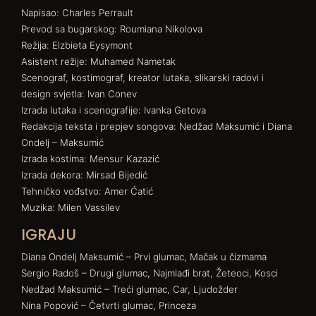
Napisao: Charles Perrault
Prevod sa bugarskog: Roumiana Nikolova
Režija: Elzbieta Eysymont
Asistent režije: Muhamed Nametak
Scenograf, kostimograf, kreator lutaka, slikarski radovi i
design svjetla: Ivan Conev
Izrada lutaka i scenografije: Ivanka Getova
Redakcija teksta i prepjev songova: Nedžad Maksumić i Diana
Ondelj – Maksumić
Izrada kostima: Mensur Kazazić
Izrada dekora: Mirsad Bijedić
Tehničko vođstvo: Amer Ćatić
Muzika: Milen Vassilev
IGRAJU
Diana Ondelj Maksumić – Prvi glumac, Mačak u čizmama
Sergio Radoš – Drugi glumac, Najmlađi brat, Žeteoci, Kosci
Nedžad Maksumić – Treći glumac, Car, Ljudožder
Nina Popović – Četvrti glumac, Princeza