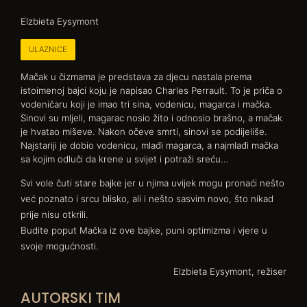
Elzbieta Eysymont
ULAZNICE
Mačak u čizmama je predstava za djecu nastala prema
istoimenoj bajci koju je napisao Charles Perrault. To je priča o
vodeničaru koji je imao tri sina, vodenicu, magarca i mačka.
Sinovi su mljeli, magarac nosio žito i odnosio brašno, a mačak
je hvatao miševe. Nakon očeve smrti, sinovi se podijeliše.
Najstariji je dobio vodenicu, mlađi magarca, a najmlađi mačka
sa kojim odluči da krene u svijet i potraži sreću…
Svi vole čuti stare bajke jer u njima uvijek mogu pronaći nešto
već poznato i srcu blisko, ali i nešto sasvim novo, što nikad
prije nisu otkrili.
Budite poput Mačka iz ove bajke, puni optimizma i vjere u
svoje mogućnosti.
Elzbieta Eysymont, režiser
AUTORSKI TIM