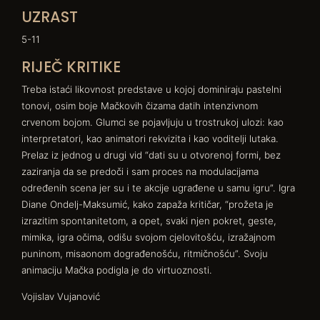
UZRAST
5-11
RIJEČ KRITIKE
Treba istaći likovnost predstave u kojoj dominiraju pastelni
tonovi, osim boje Mačkovih čizama datih intenzivnom
crvenom bojom. Glumci se pojavljuju u trostrukoj ulozi: kao
interpretatori, kao animatori rekvizita i kao voditelji lutaka.
Prelaz iz jednog u drugi vid “dati su u otvorenoj formi, bez
zaziranja da se predoči i sam proces na modulacijama
određenih scena jer su i te akcije ugrađene u samu igru”. Igra
Diane Ondelj-Maksumić, kako zapaža kritičar, “prožeta je
izrazitim spontanitetom, a opet, svaki njen pokret, geste,
mimika, igra očima, odišu svojom cjelovitošću, izražajnom
puninom, misaonom dograđenošću, ritmičnošću”. Svoju
animaciju Mačka podigla je do virtuoznosti.
Vojislav Vujanović