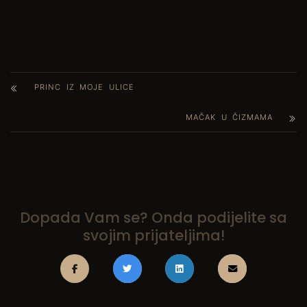
PRINC IZ MOJE ULICE
MAČAK U ČIZMAMA
Dopada Vam se? Onda podijelite sa
svojim prijateljima!