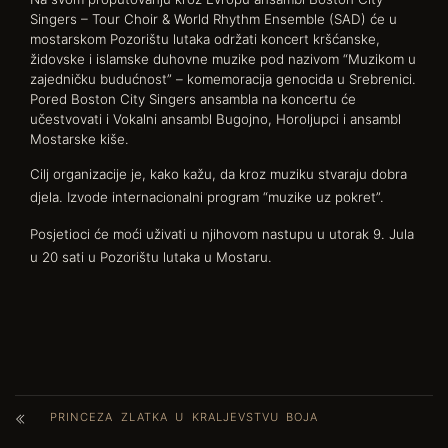
Singers – Tour Choir & World Rhythm Ensemble (SAD) će u
mostarskom Pozorištu lutaka održati koncert kršćanske,
židovske i islamske duhovne muzike pod nazivom “Muzikom u
zajedničku budućnost” – komemoracija genocida u Srebrenici.
Pored Boston City Singers ansambla na koncertu će
učestvovati i Vokalni ansambl Bugojno, Horoljupci i ansambl
Mostarske kiše.
Cilj organizacije je, kako kažu, da kroz muziku stvaraju dobra
djela. Izvode internacionalni program “muzike uz pokret”.
Posjetioci će moći uživati u njihovom nastupu u utorak 9. Jula
u 20 sati u Pozorištu lutaka u Mostaru.
PRINCEZA ZLATKA U KRALJEVSTVU BOJA