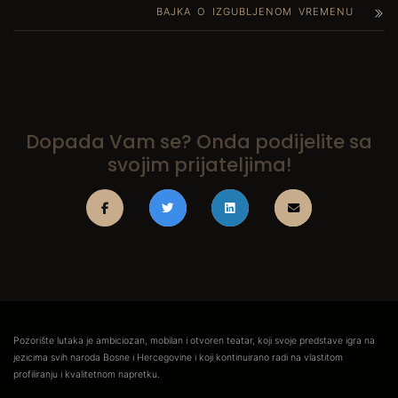
BAJKA O IZGUBLJENOM VREMENU
Dopada Vam se? Onda podijelite sa
svojim prijateljima!
Pozorište lutaka je ambiciozan, mobilan i otvoren teatar, koji svoje predstave igra na
jezicima svih naroda Bosne i Hercegovine i koji kontinuirano radi na vlastitom
profiliranju i kvalitetnom napretku.