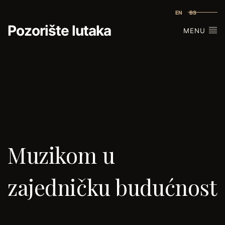
EN
BS
Pozorište lutaka
MENU
Muzikom u
zajedničku budućnost