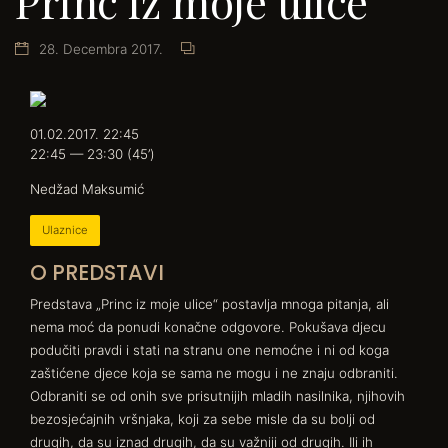
Princ iz moje ulice
28. Decembra 2017.
01.02.2017. 22:45
22:45 — 23:30
(45’)
Nedžad Maksumić
Ulaznice
O PREDSTAVI
Predstava „Princ iz moje ulice“ postavlja mnoga pitanja, ali
nema moć da ponudi konačne odgovore. Pokušava djecu
podučiti pravdi i stati na stranu one nemoćne i ni od koga
zaštićene djece koja se sama ne mogu i ne znaju odbraniti.
Odbraniti se od onih sve prisutnijih mladih nasilnika, njihovih
bezosjećajnih vršnjaka, koji za sebe misle da su bolji od
drugih, da su iznad drugih, da su važniji od drugih. Ili ih