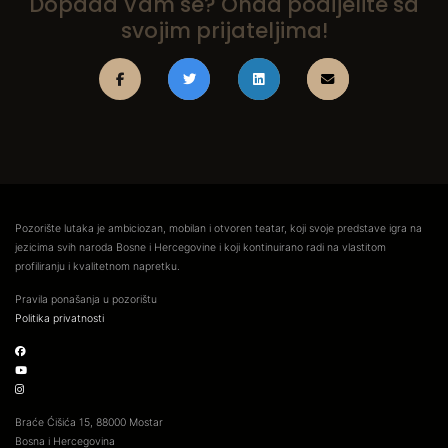
Dopada Vam se? Onda podijelite sa
svojim prijateljima!
Pozorište lutaka je ambiciozan, mobilan i otvoren teatar, koji svoje predstave igra na
jezicima svih naroda Bosne i Hercegovine i koji kontinuirano radi na vlastitom
profiliranju i kvalitetnom napretku.
Pravila ponašanja u pozorištu
Politika privatnosti
Braće Ćišića 15, 88000 Mostar
Bosna i Hercegovina