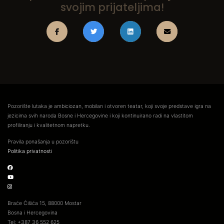
svojim prijateljima!
Pozorište lutaka je ambiciozan, mobilan i otvoren teatar, koji svoje predstave igra na
jezicima svih naroda Bosne i Hercegovine i koji kontinuirano radi na vlastitom
profiliranju i kvalitetnom napretku.
Pravila ponašanja u pozorištu
Politika privatnosti
Braće Ćišića 15, 88000 Mostar
Bosna i Hercegovina
Tel: +387 36 552 625