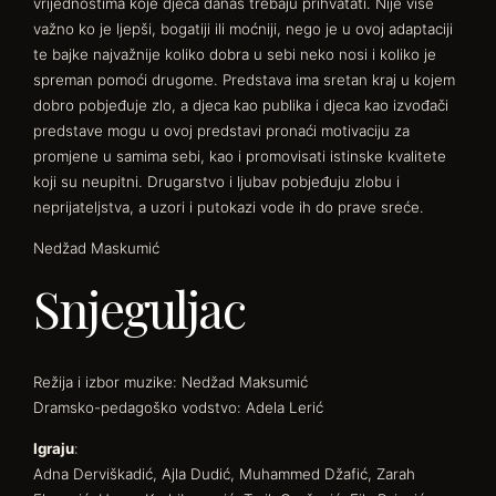
vrijednostima koje djeca danas trebaju prihvatati. Nije više
važno ko je ljepši, bogatiji ili moćniji, nego je u ovoj adaptaciji
te bajke najvažnije koliko dobra u sebi neko nosi i koliko je
spreman pomoći drugome. Predstava ima sretan kraj u kojem
dobro pobjeđuje zlo, a djeca kao publika i djeca kao izvođači
predstave mogu u ovoj predstavi pronaći motivaciju za
promjene u samima sebi, kao i promovisati istinske kvalitete
koji su neupitni. Drugarstvo i ljubav pobjeđuju zlobu i
neprijateljstva, a uzori i putokazi vode ih do prave sreće.
Nedžad Maskumić
Snjeguljac
Režija i izbor muzike: Nedžad Maksumić
Dramsko-pedagoško vodstvo: Adela Lerić
Igraju
:
Adna Derviškadić, Ajla Dudić, Muhammed Džafić, Zarah