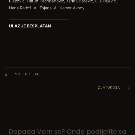
Elezović, Harun Kadribegović, Tarik Oručević, Ejla Pajević,
Hana Radoš, Ali Tojaga, Ali Kamer Aksoy.
======================
ULAZ JE BESPLATAN
SNJEGULJAC
ZLATOKOSA
Dopada Vam se? Onda podijelite sa