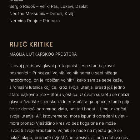
Sergio Radoš – Veliki Pas, Lukavi, Dželat
Nedžad Maksumić – Debeli, Kralj
Nermina Denjo – Princeza
RIJEČ KRITIKE
MAGIJA LUTKARSKOG PROSTORA
U ovoj predstavi glavni protagonisti jesu stari bajkovni
poznanici – Princeza i Vojnik. Vojnik nema u sebi ničega
ratobornog, on je «običan vojnik», kako sam za sebe kaže,
siromašni lutalica koji će, kroz svoja lutanja, sresti još jedno
staro bajkovno lice – Staru vješticu. U ovom susretu se nalazi
glavno čvorište scenske radnje: Vračara ga upućuje tamo gdje
će se domoći ogromnog zlata, postati bogat i, time, okončati
svoja lutanja. Ali, istovremeno, mora ispuniti određeni uvjet –
mora pronaći Vještičino kresivo bez koga ona ne može
izvoditi svoje vradžbine. Vojnik se nađe na mjestu gdje se
nalazi blago, pronađe i Vještičino kresivo, ali priča dobiva novi