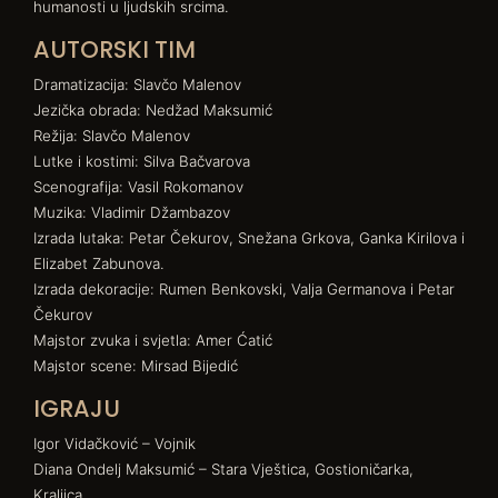
humanosti u ljudskih srcima.
AUTORSKI TIM
Dramatizacija: Slavčo Malenov
Jezička obrada: Nedžad Maksumić
Režija: Slavčo Malenov
Lutke i kostimi: Silva Bačvarova
Scenografija: Vasil Rokomanov
Muzika: Vladimir Džambazov
Izrada lutaka: Petar Čekurov, Snežana Grkova, Ganka Kirilova i
Elizabet Zabunova.
Izrada dekoracije: Rumen Benkovski, Valja Germanova i Petar
Čekurov
Majstor zvuka i svjetla: Amer Ćatić
Majstor scene: Mirsad Bijedić
IGRAJU
Igor Vidačković – Vojnik
Diana Ondelj Maksumić – Stara Vještica, Gostioničarka,
Kraljica