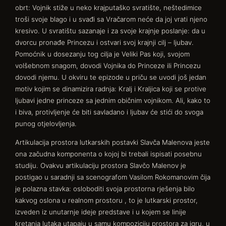
obrt: Vojnik stiže u neko krajputaško svratište, neštedimice
troši svoje blago i u svađi sa Vračarom neće da joj vrati njeno
kresivo. U svratištu sazanaje i za svoje krajnje poslanje: da u
dvorcu pronađe Princezu i ostvari svoj krajnji cilj – ljubav.
Pomoćnik u dosezanju tog cilja je Veliki Pas koji, svojom
volšebnom snagom, dovodi Vojnika do Princeze ili Princezu
dovodi njemu. U okviru te epizode u priču se uvodi još jedan
motiv kojim se dinamizira radnja: Kralj i Kraljica koji se protive
ljubavi jedne princeze sa jednim običnim vojnikom. Ali, kako to
i biva, protivljenje će biti savladano i ljubav će stići do svoga
punog otjelovljenja.
Artikulacija prostora lutkarskih postavki Slavča Malenova jeste
ona začudna komponenta o kojoj bi trebali ispisati posebnu
studiju. Ovakvu artikulaciju prostora Slavčo Malenov je
postigao u saradnji sa scenografom Vasilom Rokomanovim čija
je polazna stavka: osloboditi svoja prostorna rješenja bilo
kakvog oslona u realnom prostoru , to je lutkarski prostor,
izveden iz unutarnje ideje predstave i u kojem se linije
kretanja lutaka utapaju u samu kompoziciju prostora za igru, u