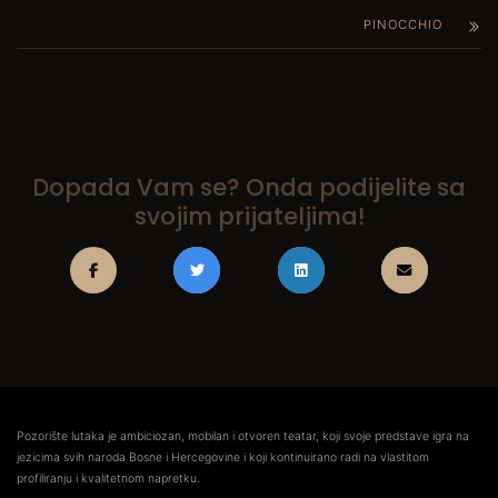
PINOCCHIO
Dopada Vam se? Onda podijelite sa
svojim prijateljima!
Pozorište lutaka je ambiciozan, mobilan i otvoren teatar, koji svoje predstave igra na
jezicima svih naroda Bosne i Hercegovine i koji kontinuirano radi na vlastitom
profiliranju i kvalitetnom napretku.