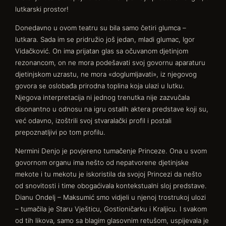
lutkarski prostor!
Donedavno u ovom teatru su bila samo četiri glumca –
lutkara. Sada im se pridružio još jedan, mladi glumac, Igor
Vidačković. On ima prijatan glas sa očuvanom djetinjom
rezonancom, on ne mora podešavati svoj govornu aparaturu
djetinjskom uzrastu, ne mora «doglumljavati», iz njegovog
govora se oslobađa prirodna toplina koja ulazi u lutku.
Njegova interpretacija ni jednog trenutka nije zazvučala
disonantno u odnosu na igru ostalih aktera predstave koji su,
već odavno, izoštrili svoj stvaralački profil i postali
prepoznatljivi po tom profilu.
Nermini Denjo je povjereno tumačenje Princeze. Ona u svom
govornom organu ima nešto od nepatvorene djetinjske
mekote i tu mekotu je iskoristila da svojoj Princezi da nešto
od snovitosti i time obogaćivala kontekstualni sloj predstave.
Dianu Ondelj – Maksumić smo vidjeli u njenoj trostrukoj ulozi
– tumačila je Staru Vješticu, Gostioničarku i Kraljicu. I svakom
od tih likova, samo sa blagim glasovnim retušom, uspijevala je