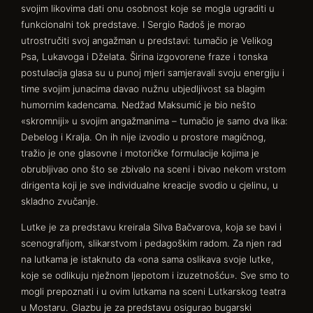
svojim likovima dati onu osobnost koje se mogla ugraditi u
funkcionalni tok predstave. I Sergio Radoš je morao
utrostručiti svoj angažman u predstavi: tumačio je Velikog
Psa, Lukavoga i Dželata. Širina izgovorene fraze i tonska
postulacija glasa su u punoj mjeri samjeravali svoju energiju i
time svojim junacima davao nužnu ubjedljivost sa blagim
humornim kadencama. Nedžad Maksumić je bio nešto
«skromniji» u svojim angažmanima – tumačio je samo dva lika:
Debelog i Kralja. On ih nije izvodio u prostore magičnog,
tražio je one glasovne i motoričke formulacije kojima je
obrubljivao ono što se zbivalo na sceni i bivao nekom vrstom
dirigenta koji je sve individualne kreacije svodio u cjelinu, u
skladno zvučanje.
Lutke je za predstavu kreirala Silva Bačvarova, koja se bavi i
scenografijom, slikarstvom i pedagoškim radom. Za njen rad
na lutkama je istaknuto da «ona sama oslikava svoje lutke,
koje se odlikuju nježnom ljepotom i izuzetnošću». Sve smo to
mogli prepoznati i u ovim lutkama na sceni Lutkarskog teatra
u Mostaru. Glazbu je za predstavu osigurao bugarski