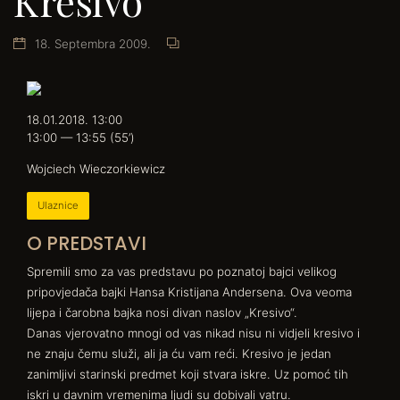
Kresivo
18. Septembra 2009.
18.01.2018. 13:00
13:00 — 13:55
(55’)
Wojciech Wieczorkiewicz
Ulaznice
O PREDSTAVI
Spremili smo za vas predstavu po poznatoj bajci velikog
pripovjedača bajki Hansa Kristijana Andersena. Ova veoma
lijepa i čarobna bajka nosi divan naslov „Kresivo“.
Danas vjerovatno mnogi od vas nikad nisu ni vidjeli kresivo i
ne znaju čemu služi, ali ja ću vam reći. Kresivo je jedan
zanimljivi starinski predmet koji stvara iskre. Uz pomoć tih
iskri u davnim vremenima ljudi su dobivali vatru.