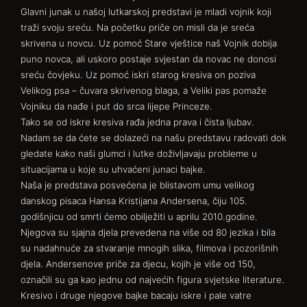
Glavni junak u našoj lutkarskoj predstavi je mladi vojnik koji
traži svoju sreću. Na početku priče on misli da je sreća
skrivena u novcu. Uz pomoć Stare vještice naš Vojnik dobija
puno novca, ali uskoro postaje svjestan da novac ne donosi
sreću čovjeku. Uz pomoć iskri starog kresiva on poziva
Velikog psa – čuvara skrivenog blaga, a Veliki pas pomaže
Vojniku da nađe i put do srca lijepe Princeze.
Tako se od iskre kresiva rađa jedna prava i čista ljubav.
Nadam se da ćete se dolazeći na našu predstavu radovati dok
gledate kako naši glumci i lutke doživljavaju probleme u
situacijama u koje su uhvaćeni junaci bajke.
Naša je predstava posvećena je blistavom umu velikog
danskog pisaca Hansa Kristijana Andersena, čiju 105.
godišnjicu od smrti ćemo obilježiti u aprilu 2010.godine.
Njegova su sjajna djela prevedena na više od 80 jezika i bila
su nadahnuće za stvaranje mnogih slika, filmova i pozorišnih
djela. Andersenove priče za djecu, kojih je više od 150,
označili su ga kao jednu od najvećih figura svjetske literature.
Kresivo i druge njegove bajke bacaju iskre i pale vatre