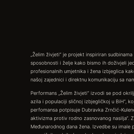
„Želim živjeti“ je projekt inspiriran sudbinama
sposobnosti i želje kako bismo ih doživjeli 
profesionalnih umjetnika i žena izbjeglica ka
našoj zajednici i direktnu komunikaciju sa na
Performans „Želim živjeti“ izvodi se pod okril
azila i populaciji sličnoj izbjegličkoj u BiH“
perfomansa potpisuje Dubravka Zrnčić-Kulenov
aktivizma protiv rodno zasnovanog nasilja“. 
Međunarodnog dana žena. Izvedbe su imale poz