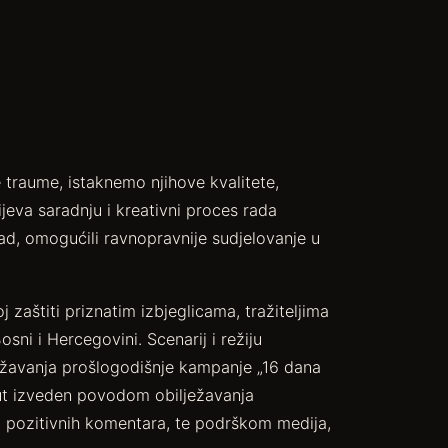
ve traume, istaknemo njihove kvalitete,
eva saradnju i kreativni proces rada
rad, omogućili ravnopravnije sudjelovanje u
 zaštiti priznatim izbjeglicama, tražiteljima
sni i Hercegovini. Scenarij i režiju
ježavanja prošlogodišnje kampanje „16 dana
put izveden povodom obilježavanja
i pozitivnih komentara, te podrškom medija,