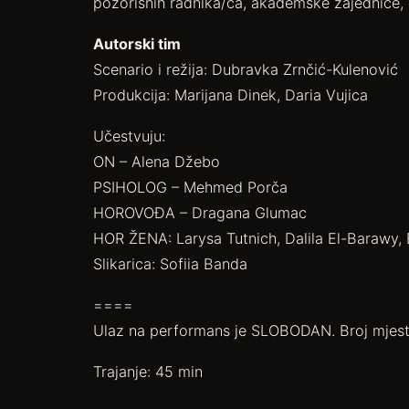
pozorišnih radnika/ca, akademske zajednice, 
Autorski tim
Scenario i režija: Dubravka Zrnčić-Kulenović
Produkcija: Marijana Dinek, Daria Vujica
Učestvuju:
ON – Alena Džebo
PSIHOLOG – Mehmed Porča
HOROVOĐA – Dragana Glumac
HOR ŽENA: Larysa Tutnich, Dalila El-Barawy,
Slikarica: Sofiia Banda
====
Ulaz na performans je SLOBODAN. Broj mjest
Trajanje: 45 min