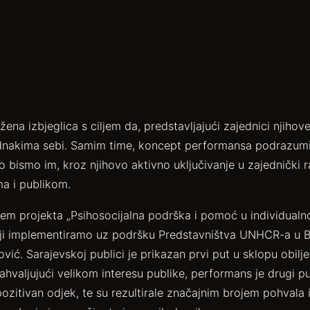
 žena izbjeglica s ciljem da, predstavljajući zajednici njiho
jednakima sebi. Samim time, koncept performansa podrazumij
ko bismo im, kroz njihovo aktivno uključivanje u zajednički 
ma i publikom.
jem projekta „Psihosocijalna podrška i pomoć u individualnoj
, koji implementiramo uz podršku Predstavništva UNHCR-a u Bo
ić. Sarajevskoj publici je prikazan prvi put u sklopu obil
Zahvaljujući velikom interesu publike, performans je drugi 
itivan odjek, te su rezultirale značajnim brojem pohvala 