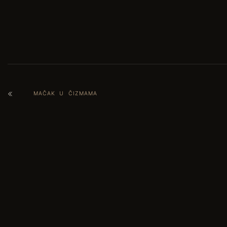
MAČAK U ČIZMAMA
Dopada Vam se? Onda podijelite s