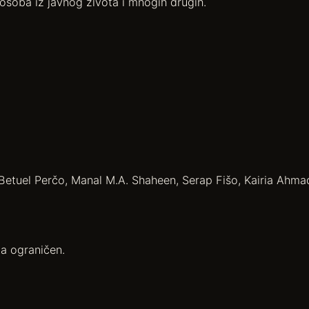
osoba iz javnog života i mnogih drugih.
 Betuel Perčo, Manal M.A. Shaheen, Serap Fišo, Kairia Ahm
a ograničen.