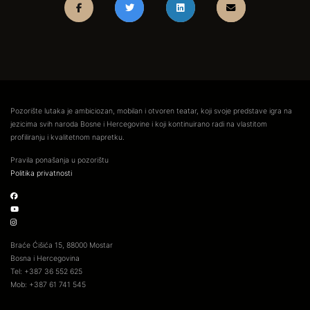
Pozorište lutaka je ambiciozan, mobilan i otvoren teatar, koji svoje predstave igra na
jezicima svih naroda Bosne i Hercegovine i koji kontinuirano radi na vlastitom
profiliranju i kvalitetnom napretku.
Pravila ponašanja u pozorištu
Politika privatnosti
Braće Ćišića 15, 88000 Mostar
Bosna i Hercegovina
Tel: +387 36 552 625
Mob: +387 61 741 545