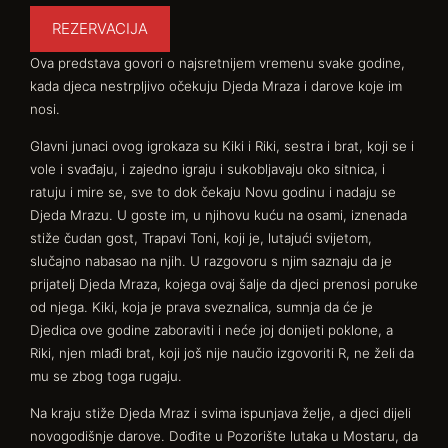
REZERVACIJA
Ova predstava govori o najsretnijem vremenu svake godine,
kada djeca nestrpljivo očekuju Djeda Mraza i darove koje im
nosi.
Glavni junaci ovog igrokaza su Kiki i Riki, sestra i brat, koji se i
vole i svađaju, i zajedno igraju i sukobljavaju oko sitnica, i
ratuju i mire se, sve to dok čekaju Novu godinu i nadaju se
Djeda Mrazu. U goste im, u njihovu kuću na osami, iznenada
stiže čudan gost, Trapavi Toni, koji je, lutajući svijetom,
slučajno nabasao na njih. U razgovoru s njim saznaju da je
prijatelj Djeda Mraza, kojega ovaj šalje da djeci prenosi poruke
od njega. Kiki, koja je prava sveznalica, sumnja da će je
Djedica ove godine zaboraviti i neće joj donijeti poklone, a
Riki, njen mlađi brat, koji još nije naučio izgovoriti R, ne želi da
mu se zbog toga rugaju.
Na kraju stiže Djeda Mraz i svima ispunjava želje, a djeci dijeli
novogodišnje darove. Dođite u Pozorište lutaka u Mostaru, da