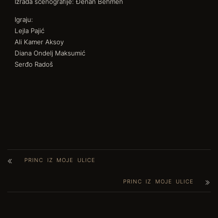
Izrada scenografije: Đenan Behmen
Igraju:
Lejla Pajić
Ali Kamer Aksoy
Diana Ondelj Maksumić
Serđo Radoš
PRINC IZ MOJE ULICE
PRINC IZ MOJE ULICE