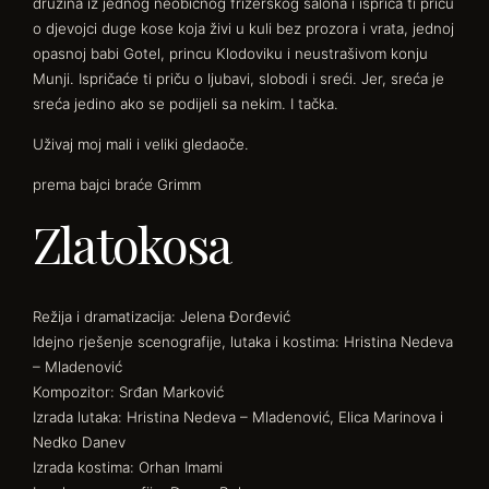
družina iz jednog neobičnog frizerskog salona i ispriča ti priču
o djevojci duge kose koja živi u kuli bez prozora i vrata, jednoj
opasnoj babi Gotel, princu Klodoviku i neustrašivom konju
Munji. Ispričaće ti priču o ljubavi, slobodi i sreći. Jer, sreća je
sreća jedino ako se podijeli sa nekim. I tačka.
Uživaj moj mali i veliki gledaoče.
prema bajci braće Grimm
Zlatokosa
Režija i dramatizacija: Jelena Đorđević
Idejno rješenje scenografije, lutaka i kostima: Hristina Nedeva
– Mladenović
Kompozitor: Srđan Marković
Izrada lutaka: Hristina Nedeva – Mladenović, Elica Marinova i
Nedko Danev
Izrada kostima: Orhan Imami