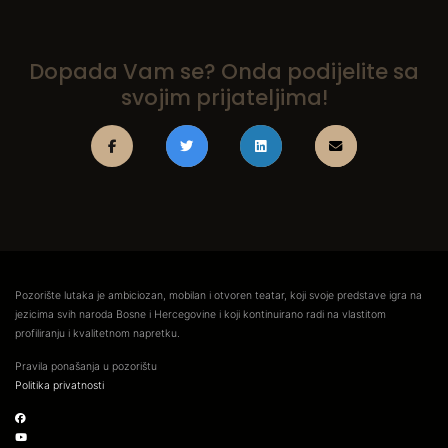
Dopada Vam se? Onda podijelite sa
svojim prijateljima!
Pozorište lutaka je ambiciozan, mobilan i otvoren teatar, koji svoje predstave igra na
jezicima svih naroda Bosne i Hercegovine i koji kontinuirano radi na vlastitom
profiliranju i kvalitetnom napretku.
Pravila ponašanja u pozorištu
Politika privatnosti