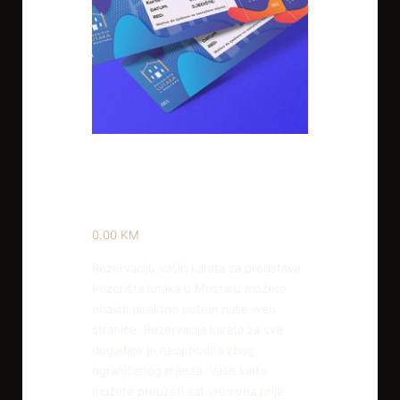
Rezervacija
0.00
KM
Rezervaciju vaših karata za predstave
Pozorišta lutaka u Mostaru možete
obaviti direktno putem naše web
stranice. Rezervacija karata za sve
događaje je neophodna zbog
ograničenog mjesta. Vaše karte
možete preuzeti sat vremena prije