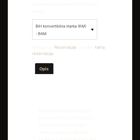
predstave na biletarnici Pozorišta
lutaka.
BiH konvertibilna marka (KM)
- BAM
Kategorija:
Rezervacije
Oznake:
karta
,
rezervacija
Opis
Recenzije (0)
Opis
Rezervaciju vaših karata za
predstave Pozorišta lutaka u
Mostaru možete obaviti
direktno putem naše web
stranice. Cijena karte je 5 KM.