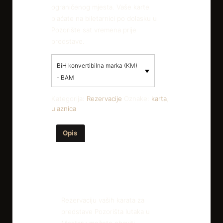
ograničenog mjesta. Vaše karte
plaćate na biletarnici po dolasku u
Pozorište sat vremena prije
predstave.
BiH konvertibilna marka (KM)
- BAM
Kategorija:
Rezervacije
Oznake:
karta
,
ulaznica
Opis
Recenzije (0)
Opis
Rezervaciju vaših karata za
predstave Pozorišta lutaka u
Mostaru možete obaviti