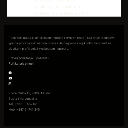
direktno putem naše web
stranice. Cijena karte je 5 KM.
Pozorište lutaka je ambiciozan, mobilan i otvoren teatar, koji svoje predstave
igra na jezicima svih naroda Bosne i Hercegovine i koji kontinuirano radi na
vlastitom profiliranju i kvalitetnom napretku.
Pravila ponašanja u pozorištu
Politika privatnosti
Braće Ćišića 15, 88000 Mostar
Bosna i Hercegovina
Tel: +387 36 552 625
Mob: +387 61 741 545