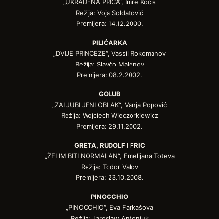
„UKRADENA PRIČA“, Imre Kočiš
Režija: Voja Soldatović
Premijera: 14.12.2000.
PILIĆARKA
„DVIJE PRINCEZE“, Vassil Rokomanov
Režija: Slavčo Malenov
Premijera: 08.2.2002.
GOLUB
„ZALJUBLJENI OBLAK“, Vanja Popović
Režija: Wojciech Wieczorkiewicz
Premijera: 29.11.2002.
GRETA, RUDOLF I FRIC
„ŽELIM BITI NORMALAN“, Emelijana Toteva
Režija: Todor Valov
Premijera: 23.10.2008.
PINOCCHIO
„PINOCCHIO“, Eva Farkašova
Režija: Jaroslaw Antoniuk