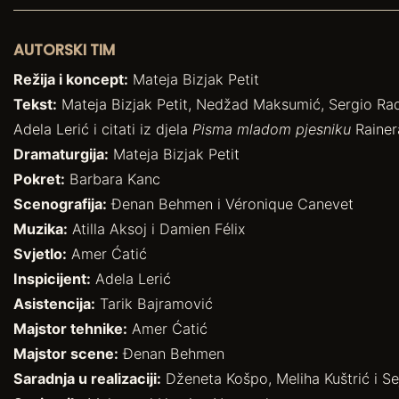
AUTORSKI TIM
Režija i koncept:
Mateja Bizjak Petit
Tekst:
Mateja Bizjak Petit, Nedžad Maksumić, Sergio Rado
Adela Lerić i citati iz djela
Pisma mladom pjesniku
Rainera
Dramaturgija:
Mateja Bizjak Petit
Pokret:
Barbara Kanc
Scenografija:
Đenan Behmen i Véronique Canevet
Muzika:
Atilla Aksoj i Damien Félix
Svjetlo:
Amer Ćatić
Inspicijent:
Adela Lerić
Asistencija:
Tarik Bajramović
Majstor tehnike:
Amer Ćatić
Majstor scene:
Đenan Behmen
Saradnja u realizaciji:
Dženeta Košpo, Meliha Kuštrić i Se