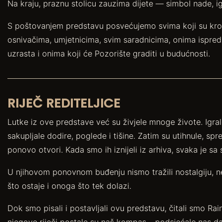
Na kraju, praznu stolicu zauzima dijete — simbol nade, ig
S poštovanjem predstavu posvećujemo svima koji su kroz 
osnivačima, umjetnicima, svim saradnicima, onima ispred i 
uzrasta i onima koji će Pozorište graditi u budućnosti.
RIJEČ REDITELJICE
Lutke iz ove predstave već su živjele mnoge živote. Igr
sakupljale dodire, poglede i tišine. Zatim su utihnule, spr
ponovo otvori. Kada smo ih iznijeli iz arhiva, svaka je sa 
U njihovom ponovnom buđenju nismo tražili nostalgiju, 
što ostaje i onoga što tek dolazi.
Dok smo pisali i postavljali ovu predstavu, čitali smo Ra