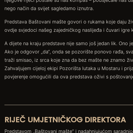
njegove riječi postale su naš kompas – podsjećale nas da s
nego način da svijet sagledamo iznutra.
Predstava Baštovani mašte govori o rukama koje daju živo
ovdje svjedoci našeg zajedničkog naslijeđa i čuvari igre k
A dijete na kraju predstave nije samo još jedan lik. Ono je
Ako je odgovor „da“, onda se pozorište ponovo rađa, svaki
traži smisao, iz srca koje zna da bez mašte ne znamo živ
Zahvaljujem cijeloj ekipi Pozorišta lutaka u Mostaru i pri
povjerenje omogućili da ova predstava oživi s poštovanj
RIJEČ UMJETNIČKOG DIREKTORA
Predstavom „Baštovani mašte“ i nadahnjujućom saradnjom