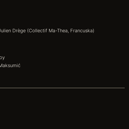
Julien Drège (Collectif Ma-Thea, Francuska)
soy
 Maksumić