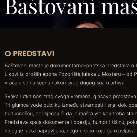
Baštovani maš
O PREDSTAVI
Baštovani mašte je dokumentarno–poetska predstava o lut
Likovi iz prošlih epoha Pozorišta lutaka u Mostaru – od 
vraćaju se na scenu nakon svog dugog sna u arhivu.
Svaka lutka nosi trag svoga vremena, glasove predstava k
Tri glumca vode publiku između stvarnosti i sna, dok poez
budućnošću, podsjećajući da je mašta vrt koji treba staln
Predstava spaja dokumente i poeziju, humor i tišinu, poka
kojeg je lutka napravljena, nego u srcu koje ga oživljava.