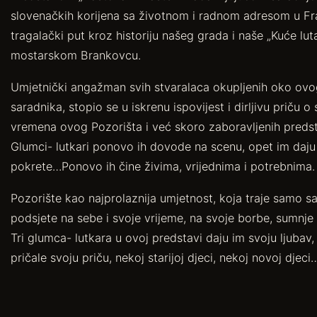
slovenačkih korijena sa životnom i radnom adresom u Fran
tragalački put kroz historiju našeg grada i naše „Kuće lu
mostarskom Brankovcu.
Umjetnički angažman svih stvaralaca okupljenih oko ovog
saradnika, stopio se u iskrenu ispovijest i dirljivu priču o
vremena ovog Pozorišta i već skoro zaboravljenih predsta
Glumci- lutkari ponovo ih dovode na scenu, opet im daju n
pokrete…Ponovo ih čine živima, vrijednima i potrebnima.
Pozorište kao najprolaznija umjetnost, koja traje samo s
podsjete na sebe i svoje vrijeme, na svoje borbe, sumnje 
Tri glumca- lutkara u ovoj predstavi daju im svoju ljubav,
pričale svoju priču, nekoj starijoj djeci, nekoj novoj djeci