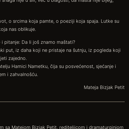
naga nije u sili, već u blagosti, da mašta nije bijeg,
t, o srcima koja pamte, o poeziji koja spaja. Lutke su
oja nas oblikuje.
 i pitanje: Da li još znamo maštati?
 put, iz daha koji ne pristaje na šutnju, iz pogleda koji
jeti zajedno.
jatelju Hamici Nametku, čija su posvećenost, sjećanje i
em i zahvalnošću.
Mateja Bizjak Petit
 sa Matejom Bizjak Petit, rediteljicom i dramaturginjom