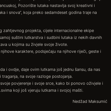
cuskoj, Pozorište lutaka nastavlja svoj kreativni i
taka i snova“, koja preko sedamdeset godina traje na
 zahtjevnog projekta, cijele internacionalne ekipe
 samoj suštini lutkarstva i sudbini lutaka iz nekih davnih
va u kojima su živjele svoje živote.
jihove karaktere, podsjećaju na njihove riječi, geste i
ada i ovdje, daje ovim lutkama još jednu šansu, da nas
i traganja, na svoje razloge postojanja.
 svoje povjerenje i svoje srce, kako bi ponovo oživjele i
…svima koji još vjeruju lutkama i svojoj mašti.
Nedžad Maksumić