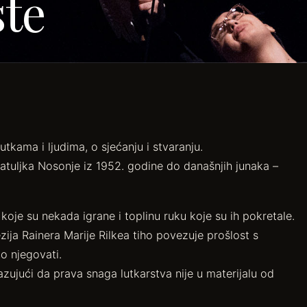
te
kama i ljudima, o sjećanju i stvaranju.
Patuljka Nosonje iz 1952. godine do današnjih junaka –
oje su nekada igrane i toplinu ruku koje su ih pokretale.
ija Rainera Marije Rilkea tiho povezuje prošlost s
o njegovati.
zujući da prava snaga lutkarstva nije u materijalu od