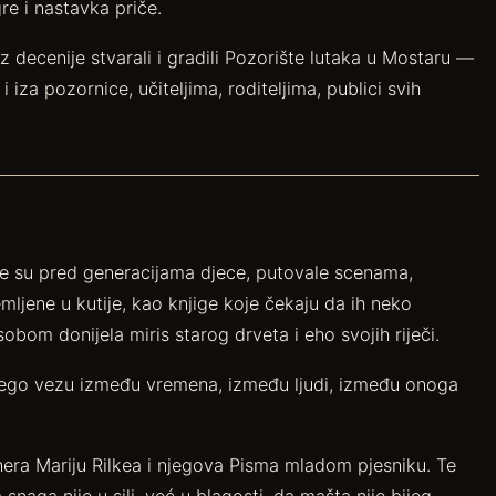
re i nastavka priče.
decenije stvarali i gradili Pozorište lutaka u Mostaru —
iza pozornice, učiteljima, roditeljima, publici svih
ale su pred generacijama djece, putovale scenama,
emljene u kutije, kao knjige koje čekaju da ih neko
sobom donijela miris starog drveta i eho svojih riječi.
nego vezu između vremena, između ljudi, između onoga
inera Mariju Rilkea i njegova Pisma mladom pjesniku. Te