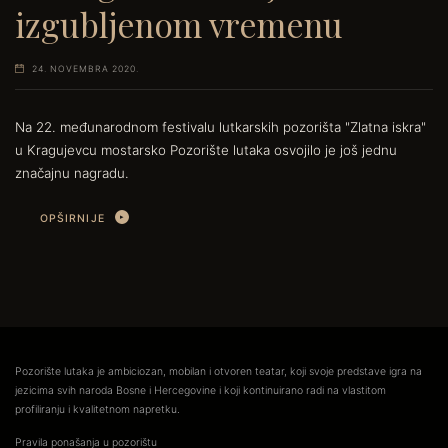
izgubljenom vremenu
24. NOVEMBRA 2020.
Na 22. međunarodnom festivalu lutkarskih pozorišta "Zlatna iskra"
u Kragujevcu mostarsko Pozorište lutaka osvojilo je još jednu
značajnu nagradu.
OPŠIRNIJE
Pozorište lutaka je ambiciozan, mobilan i otvoren teatar, koji svoje predstave igra na
jezicima svih naroda Bosne i Hercegovine i koji kontinuirano radi na vlastitom
profiliranju i kvalitetnom napretku.
Pravila ponašanja u pozorištu