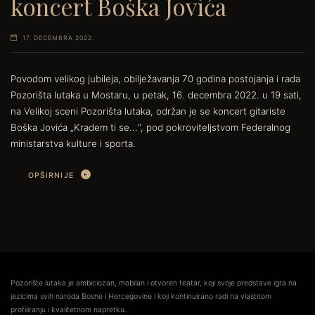
koncert Boška Jovića
17. DECEMBRA 2022.
Povodom velikog jubileja, obilježavanja 70 godina postojanja i rada
Pozorišta lutaka u Mostaru, u petak, 16. decembra 2022. u 19 sati,
na Velikoj sceni Pozorišta lutaka, održan je se koncert gitariste
Boška Jovića „Kradem ti se...“, pod pokroviteljstvom Federalnog
ministarstva kulture i sporta.
OPŠIRNIJE
Pozorište lutaka je ambiciozan, mobilan i otvoren teatar, koji svoje predstave igra na
jezicima svih naroda Bosne i Hercegovine i koji kontinuirano radi na vlastitom
profiliranju i kvalitetnom napretku.