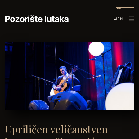
BS
Pozorište lutaka
MENU
Upriličen veličanstven