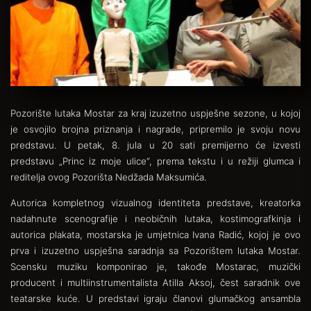
Pozorište lutaka Mostar za kraj izuzetno uspješne sezone, u kojoj
je osvojilo brojna priznanja i nagrade, pripremilo je svoju novu
predstavu. U petak, 8. jula u 20 sati premijerno će izvesti
predstavu „Princ iz moje ulice“, prema tekstu i u režiji glumca i
reditelja ovog Pozorišta Nedžada Maksumića.
Autorica kompletnog vizualnog identiteta predstave, kreatorka
nadahnute scenografije i neobičnih lutaka, kostimografkinja i
autorica plakata, mostarska je umjetnica Ivana Radić, kojoj je ovo
prva i izuzetno uspješna saradnja sa Pozorištem lutaka Mostar.
Scensku muziku komponirao je, takođe Mostarac, muzički
producent i multiinstrumentalista Atilla Aksoj, čest saradnik ove
teatarske kuće. U predstavi igraju članovi glumačkog ansambla