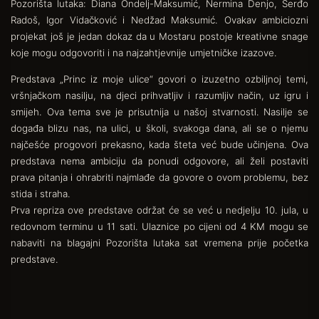
Pozorišta lutaka: Diana Ondelj-Maksumić, Nermina Denjo, Serđo
Radoš, Igor Vidačković i Nedžad Maksumić. Ovakav ambiciozni
projekat još je jedan dokaz da u Mostaru postoje kreativne snage
koje mogu odgovoriti i na najzahtjevnije umjetničke izazove.
Predstava „Princ iz moje ulice“ govori o izuzetno ozbiljnoj temi,
vršnjačkom nasilju, na djeci prihvatljiv i razumljiv način, uz igru i
smijeh. Ova tema sve je prisutnija u našoj stvarnosti. Nasilje se
događa blizu nas, na ulici, u školi, svakoga dana, ali se o njemu
najčešće progovori prekasno, kada šteta već bude učinjena. Ova
predstava nema ambiciju da ponudi odgovore, ali želi postaviti
prava pitanja i ohrabriti najmlađe da govore o ovom problemu, bez
stida i straha.
Prva repriza ove predstave održat će se već u nedjelju 10. jula, u
redovnom terminu u 11 sati. Ulaznice po cijeni od 4 KM mogu se
nabaviti na blagajni Pozorišta lutaka sat vremena prije početka
predstave.