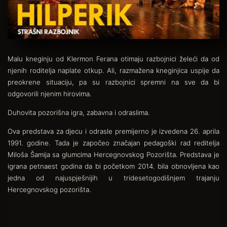
Malu kneginju od Klermon Ferana otimaju razbojnici želeći da od
njenih roditelja naplate otkup. Ali, razmažena kneginjica uspije da
preokrene situaciju, pa su razbojnici spremni na sve da bi
odgovorili njenim hirovima.
Duhovita pozorišna igra, zabavna i odraslima.
Ova predstava za djecu i odrasle premijerno je izvedena 26. aprila
1991. godine. Tada je započeo značajan pedagoški rad reditelja
Miloša Šamija sa glumcima Hercegnovskog Pozorišta. Predstava je
igrana petnaest godina da bi početkom 2014. bila obnovljena kao
jedna od najuspješnijih u tridesetogodišnjem trajanju
Hercegnovskog pozorišta.