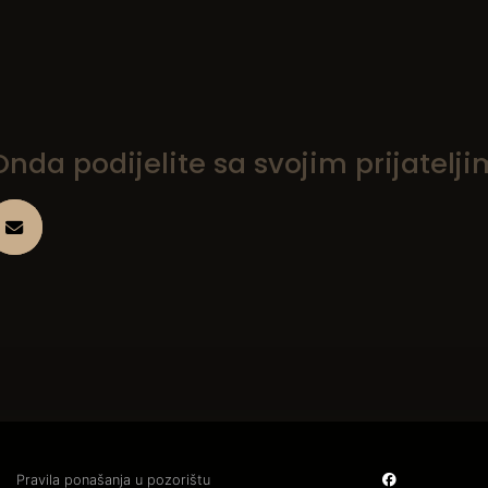
da podijelite sa svojim prijatelji
Pravila ponašanja u pozorištu