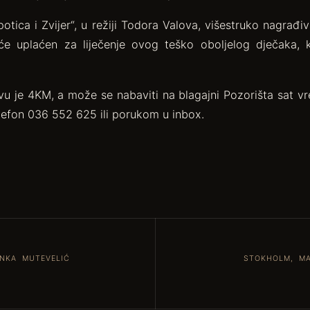
otica i Zvijer“, u režiji Todora Valova, višestruko nagrađi
će uplaćen za liječenje ovog teško oboljelog dječaka, 
vu je 4KM, a može se nabaviti na blagajni Pozorišta sat v
elefon 036 552 625 ili porukom u inbox.
NKA MUTEVELIĆ
STOKHOLM, MA