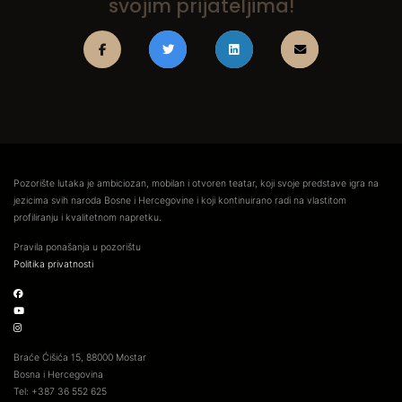
svojim prijateljima!
Pozorište lutaka je ambiciozan, mobilan i otvoren teatar, koji svoje predstave igra na
jezicima svih naroda Bosne i Hercegovine i koji kontinuirano radi na vlastitom
profiliranju i kvalitetnom napretku.
Pravila ponašanja u pozorištu
Politika privatnosti
Braće Ćišića 15, 88000 Mostar
Bosna i Hercegovina
Tel: +387 36 552 625