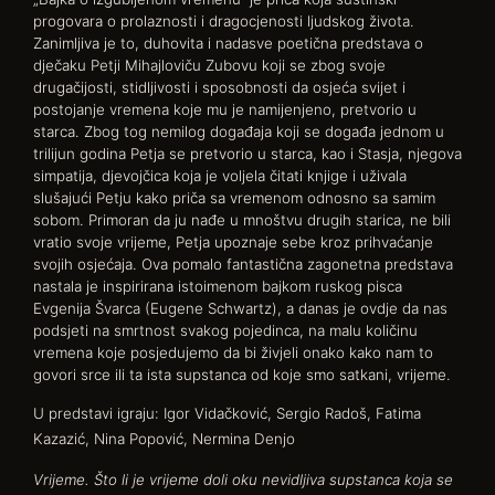
progovara o prolaznosti i dragocjenosti ljudskog života.
Zanimljiva je to, duhovita i nadasve poetična predstava o
dječaku Petji Mihajloviču Zubovu koji se zbog svoje
drugačijosti, stidljivosti i sposobnosti da osjeća svijet i
postojanje vremena koje mu je namijenjeno, pretvorio u
starca. Zbog tog nemilog događaja koji se događa jednom u
trilijun godina Petja se pretvorio u starca, kao i Stasja, njegova
simpatija, djevojčica koja je voljela čitati knjige i uživala
slušajući Petju kako priča sa vremenom odnosno sa samim
sobom. Primoran da ju nađe u mnoštvu drugih starica, ne bili
vratio svoje vrijeme, Petja upoznaje sebe kroz prihvaćanje
svojih osjećaja. Ova pomalo fantastična zagonetna predstava
nastala je inspirirana istoimenom bajkom ruskog pisca
Evgenija Švarca (Eugene Schwartz), a danas je ovdje da nas
podsjeti na smrtnost svakog pojedinca, na malu količinu
vremena koje posjedujemo da bi živjeli onako kako nam to
govori srce ili ta ista supstanca od koje smo satkani, vrijeme.
U predstavi igraju: Igor Vidačković, Sergio Radoš, Fatima
Kazazić, Nina Popović, Nermina Denjo
Vrijeme. Što li je vrijeme doli oku nevidljiva supstanca koja se