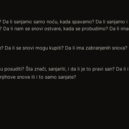
? Da li sanjamo samo noću, kada spavamo? Da li sanjamo i
a? Da li nam se snovi ostvare, kada se probudimo? Da li i
Da li se snovi mogu kupiti? Da li ima zabranjenih snova? D
suditi? Šta znači, sanjariti, i da li je to pravi san? Da li i
njihove snove ili i to samo sanjate?