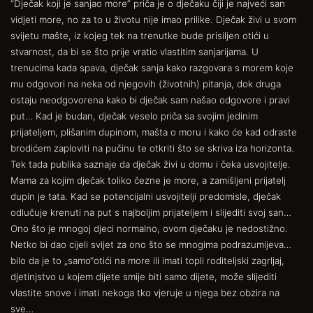
“Dječak koji je sanjao more” priča je o dječaku čiji je najveći san
vidjeti more, no za to u životu nije imao prilike. Dječak živi u svom
svijetu mašte, iz kojeg tek na trenutke bude prisiljen otići u
stvarnost, da bi se što prije vratio vlastitim sanjarijama. U
trenucima kada spava, dječak sanja kako razgovara s morem koje
mu odgovori na neka od njegovih (životnih) pitanja, dok druga
ostaju neodgovorena kako bi dječak sam našao odgovore i pravi
put… Kad je budan, dječak veselo priča sa svojim jedinim
prijateljem, plišanim dupinom, mašta o moru i kako će kad odraste
brodićem zaploviti na pučinu te otkriti što se skriva iza horizonta.
Tek tada publika saznaje da dječak živi u domu i čeka usvojitelje.
Mama za kojim dječak toliko čezne je more, a zamišljeni prijatelj
dupin je tata. Kad se potencijalni usvojitelji predomisle, dječak
odlučuje krenuti na put s najboljim prijateljem i slijediti svoj san…
Ono što je mnogoj djeci normalno, ovom dječaku je nedostižno.
Netko bi dao cijeli svijet za ono što se mnogima podrazumijeva…
bilo da je to „samo“otići na more ili imati topli roditeljski zagrljaj,
djetinjstvo u kojem dijete smije biti samo dijete, može slijediti
vlastite snove i imati nekoga tko vjeruje u njega bez obzira na
sve…