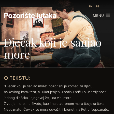
EN
BS
Pozorište lutaka
MENU
Dječak koji je sanjao
more
O TEKSTU:
“Dječak koji je sanjao more” pozorišni je komad za djecu,
bajkovitog karaktera, ali ukorijenjen u realnu priču o usamljenosti
jednog dječaka i njegovoj želji da vidi more.
Život je more… u životu, kao i na otvorenom moru čovjeka čeka
Nepoznato. Čovjek se mora odvažiti i krenuti na Put u Nepoznato.