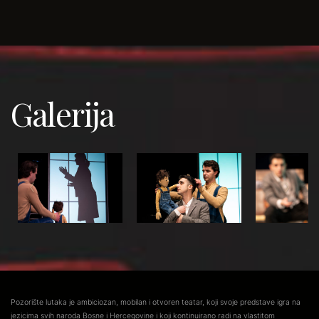
Galerija
Pozorište lutaka je ambiciozan, mobilan i otvoren teatar, koji svoje predstave igra na
jezicima svih naroda Bosne i Hercegovine i koji kontinuirano radi na vlastitom