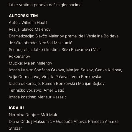
lutke vratimo ponovo našim gledaocima.
AUTORSKI TIM
Autor: Wilhelm Hauff
Režija: Slavčo Malenov
Dramatizacija: Slavčo Malenov prema ideji Vesielina Bojdeva
Jezička obrada: Nedžad Maksumić
Scenografija, lutke i kostimi: Silva Bačvarova i Vasil
Rokomanov
Muzika: Malen Malenov
Izrada lutaka: Snežana Grkova, Marijan Sejkov, Ganka Kirilova,
Valja Germanova, Violeta Pašova i Vera Benkovska.
Izrada dekoracije: Rumen Benkovski i Marijan Sejkov.
Tehničko vođstvo: Amer Ćatić
Izrada kostima: Mensur Kazazić
IGRAJU
Nermina Denjo – Mali Muk
Diana Ondelj Maksumić – Gospođa Ahavzi, Princeza Amarza,
Stražar