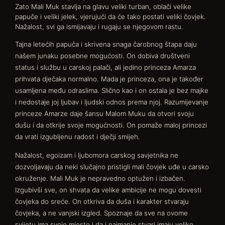
Zato Mali Muk stavlja na glavu veliki turban, oblači velike
papuče i veliki jelek, vjerujući da će tako postati veliki čovjek.
Nažalost, svi ga ismijavaju i rugaju se njegovom rastu.
Tajna letećih papuča i skrivena snaga čarobnog štapa daju
našem junaku posebne mogućosti. On dobiva društveni
status i službu u carskoj palači, ali jedino princeza Amarza
prihvata dječaka normalno. Mada je princeza, ona je također
usamljena među odraslima. Slično kao i on ostala je bez majke
i nedostaje joj ljubav i ljudski odnos prema njoj. Razumijevanje
princeze Amarze daje šansu Malom Muku da otvori svoju
dušu i da otkrije svoje mogućnosti. On pomaže maloj princezi
da vrati izgubljenu radost i dječji smijeh.
Nažalost, egoizam i ljubomora carskog savjetnika ne
dozvoljavaju da neki slučajno pristigli mali čovjek uđe u carsko
okruženje. Mali Muk je nepravedno optužen i izbačen.
Izgubivši sve, on shvata da velike ambicije ne mogu dovesti
čovjeka do sreće. On otkriva da duša i karakter stvaraju
čovjeka, a ne vanjski izgled. Spoznaje da sve na ovome
svijetu ima svoje mjesto i da i najmanje stvari imaju veliko