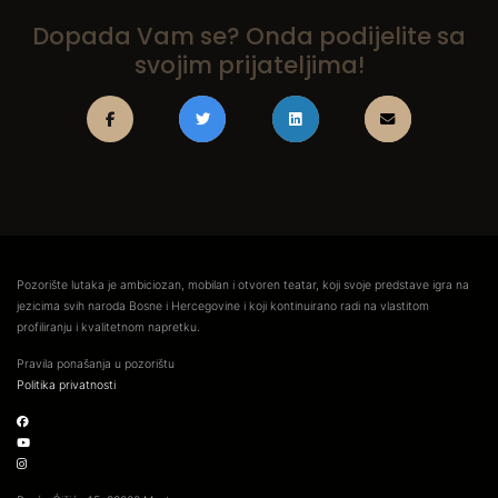
Dopada Vam se? Onda podijelite sa
svojim prijateljima!
Pozorište lutaka je ambiciozan, mobilan i otvoren teatar, koji svoje predstave igra na
jezicima svih naroda Bosne i Hercegovine i koji kontinuirano radi na vlastitom
profiliranju i kvalitetnom napretku.
Pravila ponašanja u pozorištu
Politika privatnosti