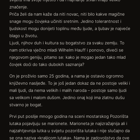
značenje.
Priča želi da nam kaže da niti novac, niti bilo kakve magične
snage mogu čovjeka učiniti sretnim. Jedino tolerantnost i
ljudskost mogu donijeti toplinu među ljude, a ljubav je najveće
blago u životu.
Ljudi, njihov duh i kultura su bogatstvo za svaku zemlju. To
nam otkriva vječno mladi Wilhelm Hauff i ponovo, diveći se
njegovom geniju, pitamo se: kako je mogao jedan tako mlad
čovjek doći do tako dubokih saznanja?
On je proživio samo 25 godina, a nama je ostavio ogromno
književno nasljeđe. To je još jedan dokaz da ne postoje veliki i
mali ljudi, da nema velikih i malih naroda – postoje samo ljudi
sa velikom i malom dušom. Jedino onaj koji ima zlatnu dušu
stvarno je bogat.
Prvi put poslije mnogo godina na sceni mostarskog Pozorišta
lutaka pojavljuju se marionete. Marioneta je najizražajnija ali i
najzahtjevnija lutka u svijetu pozorišta lutaka i nije slučajno da
se ona naziva «kraljicom lutaka». Nama je zadovoljstvo da ove