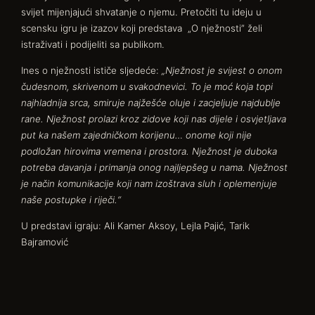
svijet mijenjajući shvatanje o njemu. Pretočiti tu ideju u
scensku igru je izazov koji predstava „O nježnosti” želi
istraživati i podijeliti sa publikom.
Ines o nježnosti ističe sljedeće:
„Nježnost je svijest o onom
čudesnom, skrivenom u svakodnevici. To je moć koja topi
najhladnija srca, smiruje najžešće oluje i zacjeljuje najdublje
rane. Nježnost prolazi kroz zidove koji nas dijele i osvjetljava
put ka našem zajedničkom korijenu… onome koji nije
podložan hirovima vremena i prostora. Nježnost je duboka
potreba davanja i primanja onog najljepšeg u nama. Nježnost
je način komunikacije koji nam izoštrava sluh i oplemenjuje
naše postupke i riječi.“
U predstavi igraju: Ali Kamer Aksoy, Lejla Pajić, Tarik
Bajramović