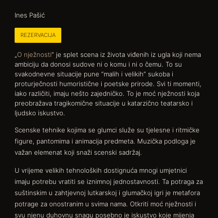
Ines Pašić
REZERVACIJA
„
O nježnosti
” je splet scena iz života viđenih iz ugla koji nema
ambiciju da donosi sudove ni o komu i ni o čemu. To su
svakodnevne situacije pune “malih i velikih” sukoba i
proturječnosti humoristične i poetske prirode. Svi ti momenti,
iako različiti, imaju nešto zajedničko. To je moć nježnosti koja
preobražava tragikomične situacije u katarzično teatarsko i
ljudsko iskustvo.
Scenske tehnike kojima se glumci služe su tjelesne i ritmičke
figure, pantomima i animacija predmeta. Muzička podloga je
važan elemenat koji snaži scenski sadržaj.
U vrijeme velikih tehnoloških dostignuća mnogi umjetnici
imaju potrebu vratiti se iznimnoj jednostavnosti. Ta potraga za
suštinskim u zahtjevnoj lutkarskoj i glumačkoj igri je metafora
potrage za onostranim u svima nama. Otkriti moć nježnosti i
svu njenu duhovnu snagu posebno je iskustvo koje mijenja