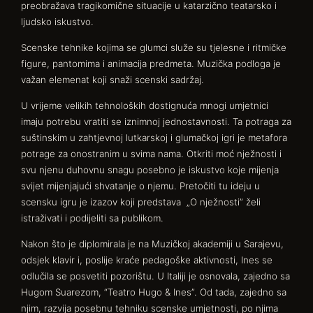
preobražava tragikomične situacije u katarzično teatarsko i
ljudsko iskustvo.
Scenske tehnike kojima se glumci služe su tjelesne i ritmičke
figure, pantomima i animacija predmeta. Muzička podloga je
važan elemenat koji snaži scenski sadržaj.
U vrijeme velikih tehnoloških dostignuća mnogi umjetnici
imaju potrebu vratiti se iznimnoj jednostavnosti. Ta potraga za
suštinskim u zahtjevnoj lutkarskoj i glumačkoj igri je metafora
potrage za onostranim u svima nama. Otkriti moć nježnosti i
svu njenu duhovnu snagu posebno je iskustvo koje mijenja
svijet mijenjajući shvatanje o njemu. Pretočiti tu ideju u
scensku igru je izazov koji predstava „O nježnosti” želi
istraživati i podijeliti sa publikom.
Nakon što je diplomirala je na Muzičkoj akademiji u Sarajevu,
odsjek klavir i, poslije kraće pedagoške aktivnosti, Ines se
odlučila se posvetiti pozorištu. U Italiji je osnovala, zajedno sa
Hugom Suarezom, “Teatro Hugo & Ines”. Od tada, zajedno sa
njim, razvija posebnu tehniku scenske umjetnosti, po njima