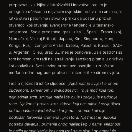
prepoznatljivu. Njihov istraživački i inovativni rad im je
omogućio učešće na najvećim svjetskim festivalima animacije,
lutkarstva i patomime i stvorio priliku da postanu priznati
stvaraoci koji stvaraju avangardne tendencije u teatarskoj
umjetnosti. Svoje predstave igraju u Italiji, Španiji, Francuskoj,
Njemačkoj, Velikoj Britaniji, Japanu, Kini, Singapuru, Hong
Kongu, Rusiji, zemljama Afrike, Izraelu, Palestini, Kanadi, SAD-
u, Argentini, Čileu, Brazilu… Ines je osnovala „Gaia teatro“ i sa
tom kompanijom radi na istraživanju ženskog pitanja u društvu
i stvaralaštvu. Sve njezine predstave osvojile su značajne
međunarodne nagrade publike i stručne kritike širom svijeta.
Ines o nježnosti ističe sljedeće:
„Nježnost je svijest o onom
čudesnom, skrivenom u svakodnevici. To je moć koja topi
najhladnija srca, smiruje najžešće oluje i zacjeljuje najdublje
rane. Nježnost prolazi kroz zidove koji nas dijele i osvjetljava
put ka našem zajedničkom korijenu… onome koji nije
podložan hirovima vremena i prostora. Nježnost je duboka
potreba davanja i primanja onog najljepšeg u nama. Nježnost
je način komunikacije koji nam izoštrava sluh i oplemenjuje