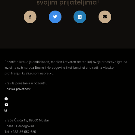
svojim prijateljima!
Pozorište lutaka je ambiciozan, mobilan i otvoren teatar, koji svoje predstave igra na
jezicima svih naroda Bosne i Hercegovine i koji kontinuirano radi na vlastitom
profiliranju i kvalitetnom napretku.
Pravila ponašanja u pozorištu
Politika privatnosti
Braće Ćišića 15, 88000 Mostar
Bosna i Hercegovina
Tel: +387 36 552 625