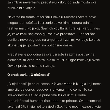
zanimljivu neverbalnu predstavu kakvu do sada mostarska
publika nije vidjela.
Neverbalna forma Pozorištu lutaka u Mostaru otvara nove
mogućnosti učešća i saradnje sa velikim međunarodnim
festivalima u Poljskoj, Španjolskoj, Italiji, Turskoj i Peruu. Ines
je, kako kažu saglasno glumci ove predstave, u pozorište
donijela nove poglede na umjetnost i zanimljive ideje koje su
skupa uspjeli postaviti na pozorišne daske.
Predstava je pogodna za sve uzraste i sažima apstraktne
elemente fizičkog teatra, plesa, muzike i igre kroz koju svaki
čovjek prolazi u svome razvoju.
O predstavi… „O nježnosti“
„O nježnosti” je splet scena iz života viđenih iz ugla koji nema
ambiciju da donosi sudove ni o komu i ni o čemu. To su
svakodnevne situacije pune “malih i velikih” sukoba i
proturječnosti humoristične i poetske prirode. Svi ti momenti,
iako različiti, imaju nešto zajedničko. To je moć nježnosti koja