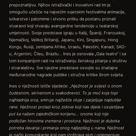
prepoznatljivu. Njihov istraživački i inovativni rad im je
omogućio učešće na najvećim svjetskim festivalima animacije,
lutkarstva i patomime i stvorio priliku da postanu priznati
stvaraoci koji stvaraju avangardne tendencije u teatarskoj
umjetnosti. Svoje predstave igraju u Italiji, Španiji, Francuskoj,
Njemačkoj, Velikoj Britaniji, Japanu, Kini, Singapuru, Hong
Kongu, Rusiji, zemljama Afrike, Izraelu, Palestini, Kanadi, SAD-
u, Argentini, Čileu, Brazilu… Ines je osnovala „Gaia teatro“ i sa
tom kompanijom radi na istraživanju ženskog pitanja u društvu
i stvaralaštvu. Sve njezine predstave osvojile su značajne
međunarodne nagrade publike i stručne kritike širom svijeta.
Ines o nježnosti ističe sljedeće:
„Nježnost je svijest o onom
čudesnom, skrivenom u svakodnevici. To je moć koja topi
najhladnija srca, smiruje najžešće oluje i zacjeljuje najdublje
rane. Nježnost prolazi kroz zidove koji nas dijele i osvjetljava
put ka našem zajedničkom korijenu… onome koji nije
podložan hirovima vremena i prostora. Nježnost je duboka
potreba davanja i primanja onog najljepšeg u nama. Nježnost
je način komunikacije koji nam izoštrava sluh i oplemenjuje