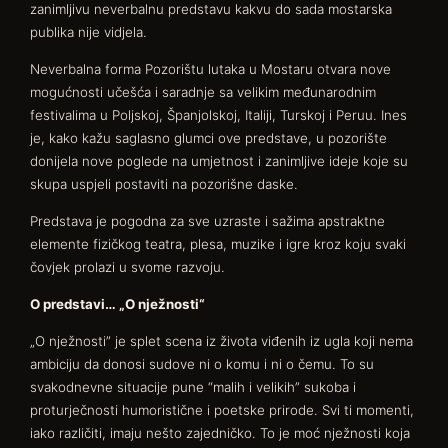
zanimljivu neverbalnu predstavu kakvu do sada mostarska
publika nije vidjela.
Neverbalna forma Pozorištu lutaka u Mostaru otvara nove
mogućnosti učešća i saradnje sa velikim međunarodnim
festivalima u Poljskoj, Španjolskoj, Italiji, Turskoj i Peruu. Ines
je, kako kažu saglasno glumci ove predstave, u pozorište
donijela nove poglede na umjetnost i zanimljive ideje koje su
skupa uspjeli postaviti na pozorišne daske.
Predstava je pogodna za sve uzraste i sažima apstraktne
elemente fizičkog teatra, plesa, muzike i igre kroz koju svaki
čovjek prolazi u svome razvoju.
O predstavi… „O nježnosti“
„O nježnosti” je splet scena iz života viđenih iz ugla koji nema
ambiciju da donosi sudove ni o komu i ni o čemu. To su
svakodnevne situacije pune “malih i velikih” sukoba i
proturječnosti humoristične i poetske prirode. Svi ti momenti,
iako različiti, imaju nešto zajedničko. To je moć nježnosti koja