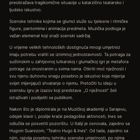
preobražava tragikomične situacije u katarzično teatarsko i
ljudsko iskustvo.
Scenske tehnike kojima se glumci služe su tjelesne i ritmičke
figure, pantomima i animacija predmeta. Muzička podloga je
važan elemenat koji snaži scenski sadržaj.
U vrijeme velikih tehnoloških dostignuća mnogi umjetnici
imaju potrebu vratiti se iznimnoj jednostavnosti. Ta potraga za
suštinskim u zahtjevnoj lutkarskoj i glumačkoj igri je metafora
potrage za onostranim u svima nama. Otkriti moć nježnosti i
svu njenu duhovnu snagu posebno je iskustvo koje mijenja
svijet mijenjajući shvatanje o njemu. Pretočiti tu ideju u
scensku igru je izazov koji predstava „O nježnosti” želi
istraživati i podijeliti sa publikom.
Nakon što je diplomirala je na Muzičkoj akademiji u Sarajevu,
odsjek klavir i, poslije kraće pedagoške aktivnosti, Ines se
odlučila se posvetiti pozorištu. U Italiji je osnovala, zajedno sa
Hugom Suarezom, “Teatro Hugo & Ines”. Od tada, zajedno sa
njim, razvija posebnu tehniku scenske umjetnosti, po njima