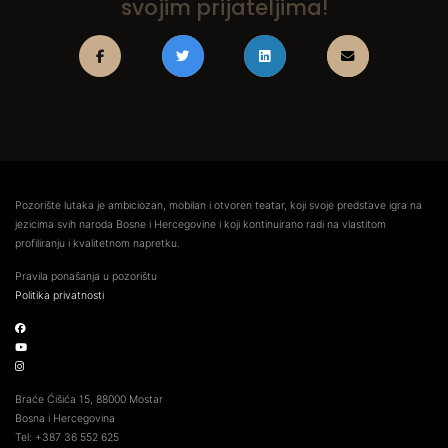
svojim prijateljima!
Pozorište lutaka je ambiciozan, mobilan i otvoren teatar, koji svoje predstave igra na
jezicima svih naroda Bosne i Hercegovine i koji kontinuirano radi na vlastitom
profiliranju i kvalitetnom napretku.
Pravila ponašanja u pozorištu
Politika privatnosti
Braće Ćišića 15, 88000 Mostar
Bosna i Hercegovina
Tel: +387 36 552 625