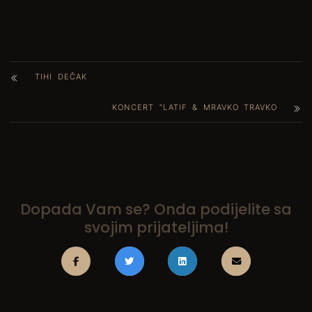
TIHI DEČAK
KONCERT “LATIF & MRAVKO TRAVKO
Dopada Vam se? Onda podijelite sa
svojim prijateljima!