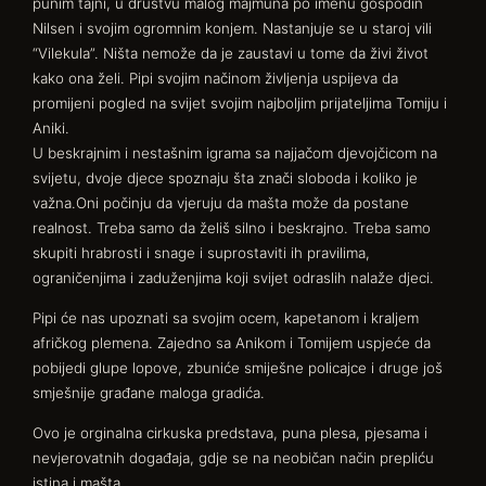
punim tajni, u društvu malog majmuna po imenu gospodin
Nilsen i svojim ogromnim konjem. Nastanjuje se u staroj vili
“Vilekula”. Ništa nemože da je zaustavi u tome da živi život
kako ona želi. Pipi svojim načinom življenja uspijeva da
promijeni pogled na svijet svojim najboljim prijateljima Tomiju i
Aniki.
U beskrajnim i nestašnim igrama sa najjačom djevojčicom na
svijetu, dvoje djece spoznaju šta znači sloboda i koliko je
važna.Oni počinju da vjeruju da mašta može da postane
realnost. Treba samo da želiš silno i beskrajno. Treba samo
skupiti hrabrosti i snage i suprostaviti ih pravilima,
ograničenjima i zaduženjima koji svijet odraslih nalaže djeci.
Pipi će nas upoznati sa svojim ocem, kapetanom i kraljem
afričkog plemena. Zajedno sa Anikom i Tomijem uspjeće da
pobijedi glupe lopove, zbuniće smiješne policajce i druge još
smješnije građane maloga gradića.
Ovo je orginalna cirkuska predstava, puna plesa, pjesama i
nevjerovatnih događaja, gdje se na neobičan način prepliću
istina i mašta.