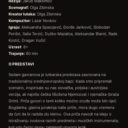
Režija:
Jakub Maksimov
Scenograf:
Olga Zibinska
Kreator lutaka:
Olga Zibinska
Kompozitor:
Lazar Novkov
Igraju:
Aleksandra Spasojević, Đorđe Janković, Slobodan
Perišić, Saša Terzić, Duško Mazalica, Aleksandar Blanić, Rade
Kostić, Dragan Vučić
Uzrast
: 6+
Trajanje:
60 min
O PREDSTAVI
Sedam gavranova je lutkarska predstava zasnovana na
tradicionalnoj srednjoevropskoj bajci. Kada smo pripremali
scenario, inspirisale su nas slovačka, poljska i austrijska
verzija, ali najviše češka (Božena Njemcova) i njemačka (braća
Grim). Priča govori o temi koliko moćno oruđe može biti riječ.
Bogdanka, glavna junakinja naše priče, mora dugo vremena
da ćuti da bi razbila zlu kletvu. Ova priča navodi na ideju o
istraživanju zvukova raznih predmeta i muzičkih instrumenata,
koji vrlo često mogu zamijeniti govorni jezik.