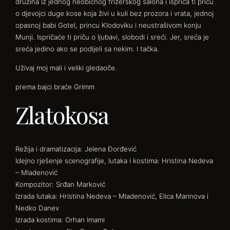
družina iz jednog neobičnog frizerskog salona i ispriča ti priču
o djevojci duge kose koja živi u kuli bez prozora i vrata, jednoj
opasnoj babi Gotel, princu Klodoviku i neustrašivom konju
Munji. Ispričaće ti priču o ljubavi, slobodi i sreći. Jer, sreća je
sreća jedino ako se podijeli sa nekim. I tačka.
Uživaj moj mali i veliki gledaoče.
prema bajci braće Grimm
Zlatokosa
Režija i dramatizacija: Jelena Đorđević
Idejno rješenje scenografije, lutaka i kostima: Hristina Nedeva
– Mladenović
Kompozitor: Srđan Marković
Izrada lutaka: Hristina Nedeva – Mladenović, Elica Marinova i
Nedko Danev
Izrada kostima: Orhan Imami