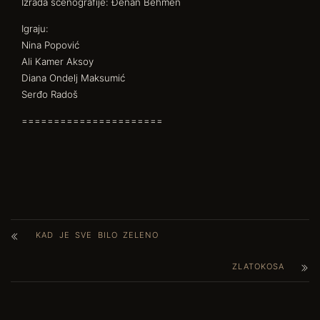
Izrada scenografije: Đenan Behmen
Igraju:
Nina Popović
Ali Kamer Aksoy
Diana Ondelj Maksumić
Serđo Radoš
======================
KAD JE SVE BILO ZELENO
ZLATOKOSA