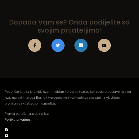
Dopada Vam se? Onda podijelite sa
svojim prijateljima!
Pozorište lutaka je ambiciozan, mobilan i otvoren teatar, koji svoje predstave igra na
jezicima svih naroda Bosne i Hercegovine i koji kontinuirano radi na vlastitom
profiliranju i kvalitetnom napretku.
Pravila ponašanja u pozorištu
Politika privatnosti