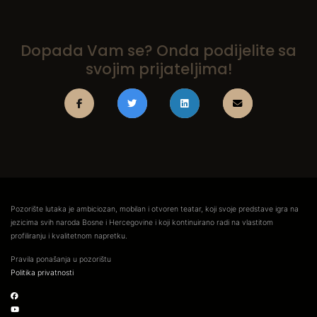
Dopada Vam se? Onda podijelite sa
svojim prijateljima!
Pozorište lutaka je ambiciozan, mobilan i otvoren teatar, koji svoje predstave igra na
jezicima svih naroda Bosne i Hercegovine i koji kontinuirano radi na vlastitom
profiliranju i kvalitetnom napretku.
Pravila ponašanja u pozorištu
Politika privatnosti