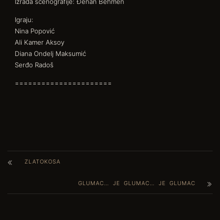
Izrada scenografije: Đenan Behmen
Igraju:
Nina Popović
Ali Kamer Aksoy
Diana Ondelj Maksumić
Serđo Radoš
======================
ZLATOKOSA
GLUMAC… JE GLUMAC… JE GLUMAC