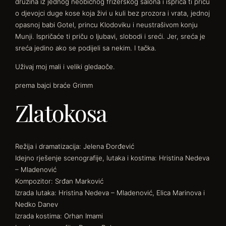
družina iz jednog neobičnog frizerskog salona i ispriča ti priču
o djevojci duge kose koja živi u kuli bez prozora i vrata, jednoj
opasnoj babi Gotel, princu Klodoviku i neustrašivom konju
Munji. Ispričaće ti priču o ljubavi, slobodi i sreći. Jer, sreća je
sreća jedino ako se podijeli sa nekim. I tačka.
Uživaj moj mali i veliki gledaoče.
prema bajci braće Grimm
Zlatokosa
Režija i dramatizacija: Jelena Đorđević
Idejno rješenje scenografije, lutaka i kostima: Hristina Nedeva
– Mladenović
Kompozitor: Srđan Marković
Izrada lutaka: Hristina Nedeva – Mladenović, Elica Marinova i
Nedko Danev
Izrada kostima: Orhan Imami