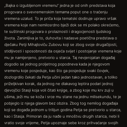
„Bajka o izgubljenom vremenu“ jedna je od onih predstava koja
progovara o svevremenskim temama poput one o traćenju
vremena uzalud. To je priča koja tematski dodiruje upravo vršak
vremena koje nam nemilosrdno bježi dok se mi polako okrećemo,
te suštinski progovara o prolaznosti i dragocjenosti ljudskog
života. Zanimljiva je to, duhovita i nadasve poetična predstava o
dječaku Petji Mihajloviču Zubovu koji se zbog svoje drugačijosti,
stidljivosti i sposobnosti da osjeća svijet i postojanje vremena koje
mu je namijenjeno, pretvorio u starca. Taj nevjerojatan događaj
dogodio se jednog proljetnog popodneva kada je njegovom
vremenu koje posjeduje, kao što ga posjeduje svaki čovjek,
dozlogrdilo čekati da Petja učini jedan tako jednostavan, a toliko
priželjkivan korak, da jednog ne dlakavog leptira podari jednoj
djevojčici Stasji koja voli čitati knjige, a zbog koje mu krv zuji u
ušima, ježi mu se koža i srce mu stane na jednu milisekundu, te je
pobjeglo iz njega glavom bez obzira. Zbog tog nemilog događaja
koji se događa jednom u trilijun godina Petja se pretvorio u starca,
kao i Stasja. Primoran da ju nađe u mnoštvu drugih starica, nebi li
vratio svoje vrijeme, Petja upoznaje sebe kroz prihvaćanje svojih