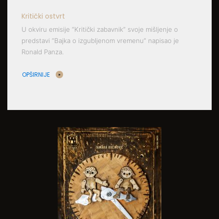
Kritički ostvrt
U okviru emisije “Kritički zabavnik” svoje mišljenje o
predstavi “Bajka o izgubljenom vremenu” napisao je
Ronald Panza.
OPŠIRNIJE