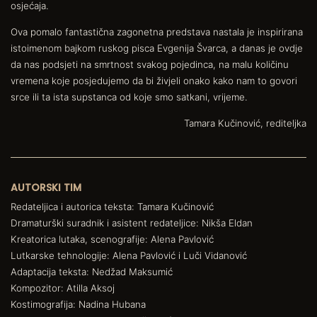
osjećaja.
Ova pomalo fantastična zagonetna predstava nastala je inspirirana
istoimenom bajkom ruskog pisca Evgenija Švarca, a danas je ovdje
da nas podsjeti na smrtnost svakog pojedinca, na malu količinu
vremena koje posjedujemo da bi živjeli onako kako nam to govori
srce ili ta ista supstanca od koje smo satkani, vrijeme.
Tamara Kučinović, rediteljka
AUTORSKI TIM
Redateljica i autorica teksta: Tamara Kučinović
Dramaturški suradnik i asistent redateljice: Nikša Eldan
Kreatorica lutaka, scenografije: Alena Pavlović
Lutkarske tehnologije: Alena Pavlović i Luči Vidanović
Adaptacija teksta: Nedžad Maksumić
Kompozitor: Atilla Aksoj
Kostimografija: Nadina Hubana