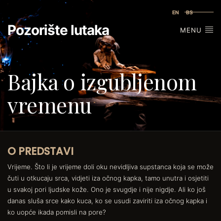
EN
BS
Pozorište lutaka
MENU
Bajka o izgubljenom
vremenu
O PREDSTAVI
Vrijeme. Što li je vrijeme doli oku nevidljiva supstanca koja se može
čuti u otkucaju srca, vidjeti iza očnog kapka, tamo unutra i osjetiti
u svakoj pori ljudske kože. Ono je svugdje i nije nigdje. Ali ko još
danas sluša srce kako kuca, ko se usudi zaviriti iza očnog kapka i
ko uopće ikada pomisli na pore?