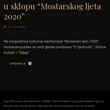
u sklopu “Mostarskog ljeta
2020”
17. JULA 2020.
Na ovogodišnjoj kulturnoj manifestaciji "Mostarsko ljeto 2020"
mostarska publika će moći gledati predstave "O nježnosti", "Ježeva
Kućica" i "Tobija".
OPŠIRNIJE
Pozorište lutaka je ambiciozan, mobilan i otvoren teatar, koji svoje predstave igra na
jezicima svih naroda Bosne i Hercegovine i koji kontinuirano radi na vlastitom