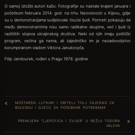
O samoj izložbi autori kažu: Fotografije su nastale krajem januara i
početkom februara 2014. god. na trhu Neovisnosti u Kijevu, gdje
su u demonstracijama sudjelovale tisuće ljudi. Portreti pokazuju da
među demonstrantima nisu samo radikalne skupine, već i ljudi iz
različitih slojeva ukrajinskog društva. Neki od njih imaju politički
program, većina ga nema, ali zajedničko im je nezadovoljstvo
korumpiranom vladom Viktora Janukovyča.
Filip Jandourek, rođen u Pragu 1978. godine
MOSTARSKI LUTKARI I OBITELJ TOLJ ZAJEDNO ZA
BOLESNU I DJECU SA POSEBNIM POTREBAMA
PREMIJERA “LJEPOTICA I ZVIJER” U REŽIJI TODORA
VALOVA