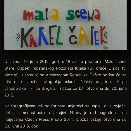
U srijedu 17. juna 2015. god. u 18 sati u prostoru Male scene
„Karel Čapek“ mostarskog Pozorišta lutaka (ul. braće Ćišića 15,
Mostar) u saradnji sa Ambasadom Republike Češke održat će se
otvorenje izložbe fotografija mladih čeških umjetnika Filipa
Jandoureka i Filipa Singera. Izložba će biti otvorena do 30. juna
2015.
Na fotografijama velikog formata umjetnici su uspjeli ovjekovječiti
detalje demonstracija u Ukrajini. Njihov je rad nagrađen i na
natjecanju Czech Press Photo 2014. Izložba ostaje otvorena do
30. juna 2015. god.